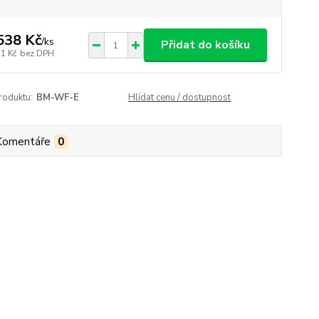
538 Kč
/
ks
Přidat do košíku
71 Kč
bez DPH
roduktu:
BM-WF-E
Hlídat cenu / dostupnost
Komentáře
0