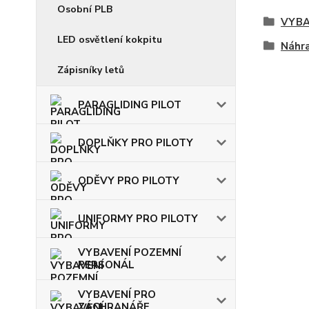
Osobní PLB
VYBA
LED osvětlení kokpitu
Náhra
Zápisníky letů
PARAGLIDING PILOT
DOPLŇKY PRO PILOTY
ODĚVY PRO PILOTY
UNIFORMY PRO PILOTY
VYBAVENÍ POZEMNÍ
PERSONÁL
VYBAVENÍ PRO
ZÁCHRANÁŘE