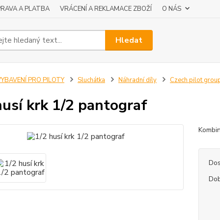
RAVA A PLATBA
VRÁCENÍ A REKLAMACE ZBOŽÍ
O NÁS
Hledat
VYBAVENÍ PRO PILOTY
Sluchátka
Náhradní díly
Czech pilot grou
husí krk 1/2 pantograf
Kombin
Dos
Dob