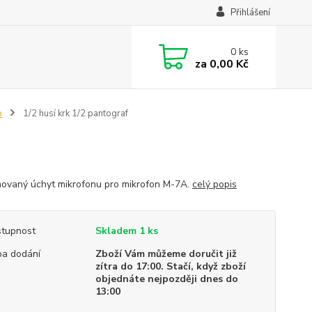
Přihlášení
0
ks
za
0,00 Kč
p
1/2 husí krk 1/2 pantograf
ovaný úchyt mikrofonu pro mikrofon M-7A.
celý popis
tupnost
Skladem 1 ks
a dodání
Zboží Vám můžeme doručit již
zítra do 17:00. Stačí, když zboží
objednáte nejpozději dnes do
13:00