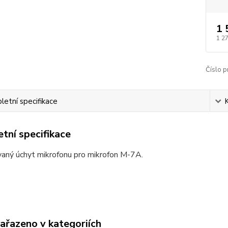
1 
1 2
Číslo p
etní specifikace
tní specifikace
aný úchyt mikrofonu pro mikrofon M-7A.
zařazeno v kategoriích