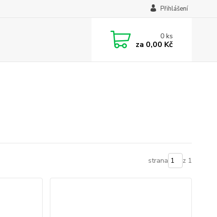
Přihlášení
0
ks
za
0,00 Kč
strana
z 1