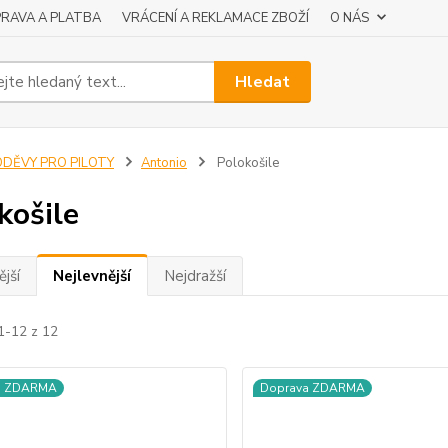
RAVA A PLATBA
VRÁCENÍ A REKLAMACE ZBOŽÍ
O NÁS
Hledat
ODĚVY PRO PILOTY
Antonio
Polokošile
košile
jší
Nejlevnější
Nejdražší
1-12 z 12
a ZDARMA
Doprava ZDARMA