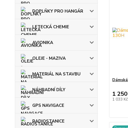
DOPLŇKY PRO HANGÁR
LETECKÁ CHEMIE
AVIONIKA
OLEJE - MAZIVA
MATERIÁL NA STAVBU
Dámská
NÁHRADNÍ DÍLY
1 250
1 033 K
GPS NAVIGACE
RADIOSTANICE