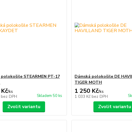
 polokošile STEARMEN PT-17
Dámská polokošile DE HAV
T
TIGER MOTH
 Kč
1 250 Kč
/
ks
/
ks
Skladem 50 ks
Sk
č
bez DPH
1 033 Kč
bez DPH
Zvolit variantu
Zvolit variantu