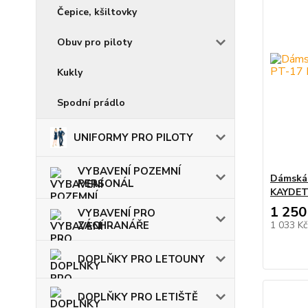
Čepice, kšiltovky
Obuv pro piloty
Kukly
Spodní prádlo
UNIFORMY PRO PILOTY
VYBAVENÍ POZEMNÍ
Dámská
PERSONÁL
KAYDE
1 250
VYBAVENÍ PRO
1 033 K
ZÁCHRANÁŘE
DOPLŇKY PRO LETOUNY
DOPLŇKY PRO LETIŠTĚ