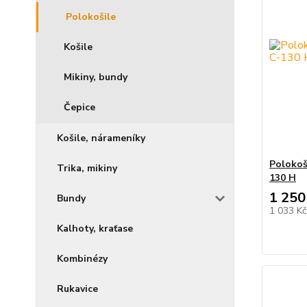
Polokošile
Košile
Mikiny, bundy
Čepice
Košile, nárameníky
Polokoš
Trika, mikiny
130 H
1 250
Bundy
1 033 K
Kalhoty, kraťase
Kombinézy
Rukavice