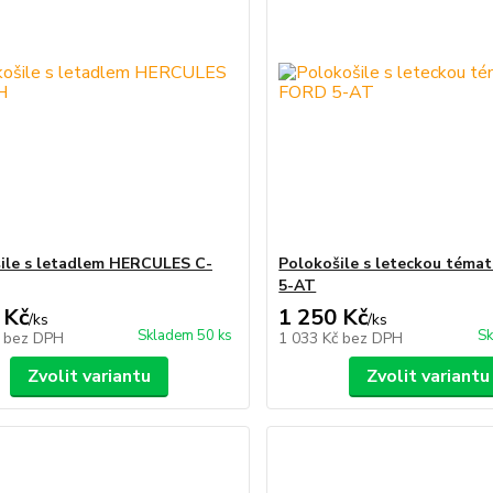
ile s letadlem HERCULES C-
Polokošile s leteckou téma
5-AT
 Kč
1 250 Kč
/
ks
/
ks
Skladem 50 ks
Sk
č
bez DPH
1 033 Kč
bez DPH
Zvolit variantu
Zvolit variantu