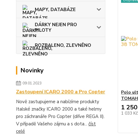
Doprav
MAPY, DATABÁZE
DÁRKY NEJEN PRO
PILOTY
ROZBALENO, ZLEVNĚNO
Novinky
09.01.2023
Zastoupení ICARO 2000 a Pro Copter
Polo ul
TOMA
Nově zastupujeme a nabízíme produkty
1 250
Italské značky ICARO 2000 a také helmy
1 033 K
pro záchranáře Pro Copter (dříve REGA II).
V případě Vašeho zájmu a s dota...
číst
celé