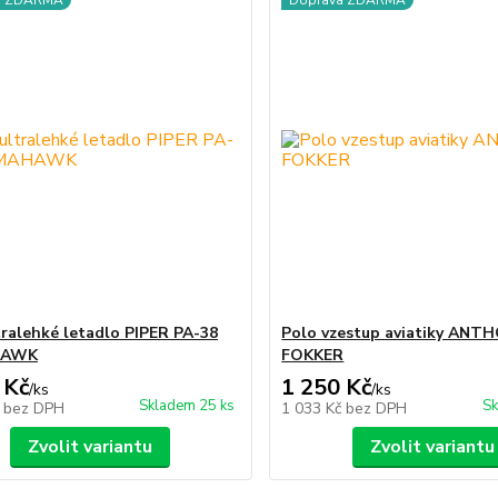
a ZDARMA
Doprava ZDARMA
tralehké letadlo PIPER PA-38
Polo vzestup aviatiky ANT
HAWK
FOKKER
 Kč
1 250 Kč
/
ks
/
ks
Skladem 25 ks
Sk
č
bez DPH
1 033 Kč
bez DPH
Zvolit variantu
Zvolit variantu