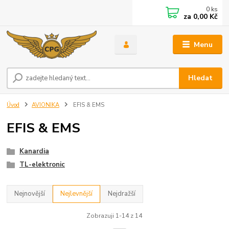
0
ks
za
0,00 Kč
Menu
Hledat
Úvod
AVIONIKA
EFIS & EMS
EFIS & EMS
Kanardia
TL-elektronic
Nejnovější
Nejlevnější
Nejdražší
Zobrazuji 1-14 z 14