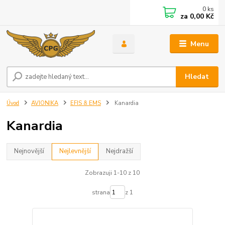
0
ks
za
0,00 Kč
Menu
Hledat
Úvod
AVIONIKA
EFIS & EMS
Kanardia
Kanardia
Nejnovější
Nejlevnější
Nejdražší
Zobrazuji 1-10 z 10
strana
z 1