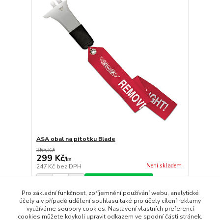
ASA obal na pitotku Blade
355 Kč
299 Kč
/
ks
Není skladem
247 Kč
bez DPH
Přidat do košíku
Pro základní funkčnost, zpříjemnění používání webu, analytické
účely a v případě udělení souhlasu také pro účely cílení reklamy
využíváme soubory cookies. Nastavení vlastních preferencí
strana
z 1
cookies můžete kdykoli upravit odkazem ve spodní části stránek.