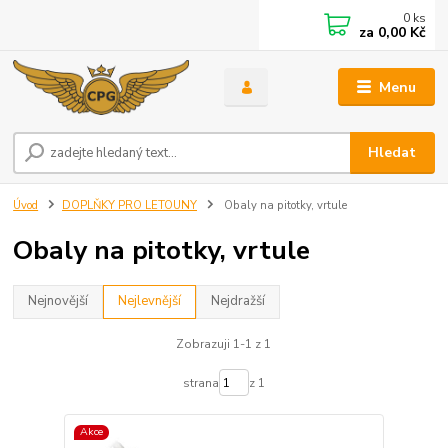
0
ks
za
0,00 Kč
Menu
Hledat
Úvod
DOPLŇKY PRO LETOUNY
Obaly na pitotky, vrtule
Obaly na pitotky, vrtule
Nejnovější
Nejlevnější
Nejdražší
Zobrazuji 1-1 z 1
strana
z 1
Akce