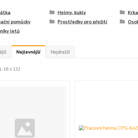
hátka
Helmy, kukly
Krka
gační pomůcky
Prostředky pro přežití
Oso
níky letů
jší
Nejlevnější
Nejdražší
1-18 z 132