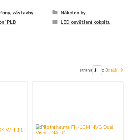
fony, zástavby
Nákoleníky
bní PLB
LED osvětlení kokpitu
strana
z 8
další