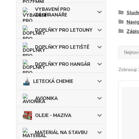
VYBAVENÍ PRO
Sluc
ZÁCHRANÁŘE
Navi
DOPLŇKY PRO LETOUNY
Zápis
DOPLŇKY PRO LETIŠTĚ
Nejnově
DOPLŇKY PRO HANGÁR
Zobrazuji 
LETECKÁ CHEMIE
AVIONIKA
OLEJE - MAZIVA
MATERIÁL NA STAVBU