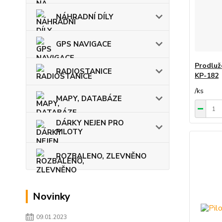
NÁHRADNÍ DÍLY
GPS NAVIGACE
Prodluž
RADIOSTANICE
KP-182
/
ks
MAPY, DATABÁZE
DÁRKY NEJEN PRO
PILOTY
ROZBALENO, ZLEVNĚNO
Novinky
09.01.2023