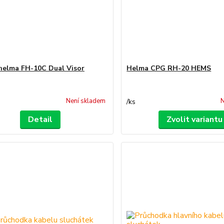
 helma FH-10C Dual Visor
Helma CPG RH-20 HEMS
Není skladem
N
/
ks
Detail
Zvolit variantu