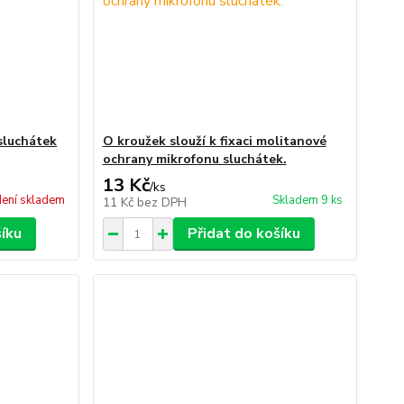
sluchátek
O kroužek slouží k fixaci molitanové
ochrany mikrofonu sluchátek.
13 Kč
/
ks
ení skladem
Skladem 9 ks
11 Kč
bez DPH
šíku
Přidat do košíku