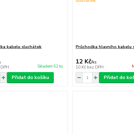
ka kabelu sluchátek
Průchodka hlavního kabelu 
12 Kč
s
/
ks
Skladem 52 ks
N
 DPH
10 Kč
bez DPH
Přidat do košíku
Přidat do ko