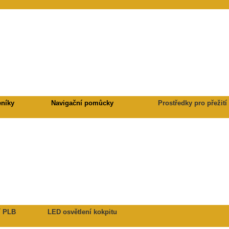
eníky
Navigační pomůcky
Prostředky pro přežití
í PLB
LED osvětlení kokpitu