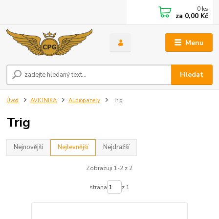
0
ks
za
0,00 Kč
Menu
Hledat
Úvod
AVIONIKA
Audiopanely
Trig
Trig
Nejnovější
Nejlevnější
Nejdražší
Zobrazuji 1-2 z 2
strana
z 1