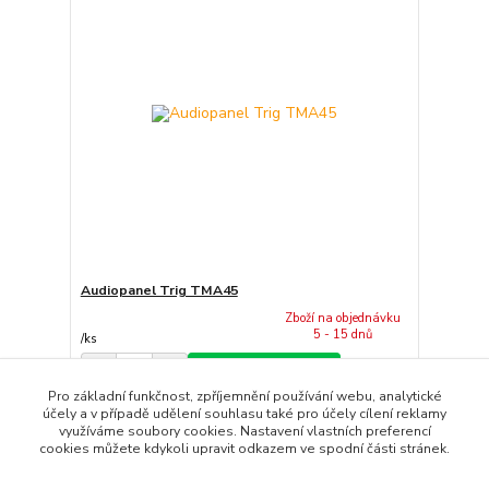
Audiopanel Trig TMA45
Zboží na objednávku
5 - 15 dnů
/
ks
Přidat do košíku
Pro základní funkčnost, zpříjemnění používání webu, analytické
účely a v případě udělení souhlasu také pro účely cílení reklamy
využíváme soubory cookies. Nastavení vlastních preferencí
strana
z 1
cookies můžete kdykoli upravit odkazem ve spodní části stránek.