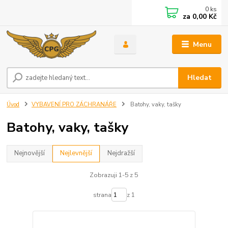
0
ks
za
0,00 Kč
Menu
Hledat
Úvod
VYBAVENÍ PRO ZÁCHRANÁŘE
Batohy, vaky, tašky
Batohy, vaky, tašky
Nejnovější
Nejlevnější
Nejdražší
Zobrazuji 1-5 z 5
strana
z 1