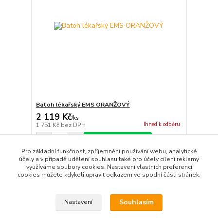
Batoh lékařský EMS ORANŽOVÝ
2 119 Kč
/
ks
Ihned k odběru
1 751 Kč
bez DPH
Přidat do košíku
Pro základní funkčnost, zpříjemnění používání webu, analytické
účely a v případě udělení souhlasu také pro účely cílení reklamy
využíváme soubory cookies. Nastavení vlastních preferencí
strana
z 1
cookies můžete kdykoli upravit odkazem ve spodní části stránek.
Souhlasím
Nastavení