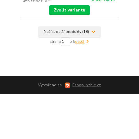
Skladem 40 ks
455 Kč
bez DPH
Zvolit variantu
Načíst další produkty (18)
strana
z 5
další
Vytvořeno na
Eshop-rychle.cz