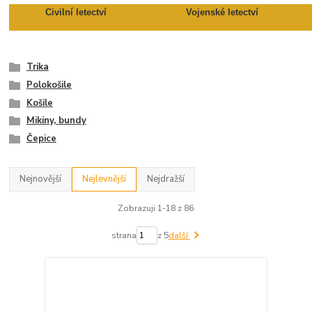
Civilní letectví
Vojenské letectví
Trika
Polokošile
Košile
Mikiny, bundy
Čepice
Nejnovější
Nejlevnější
Nejdražší
Zobrazuji 1-18 z 86
strana
z 5
další