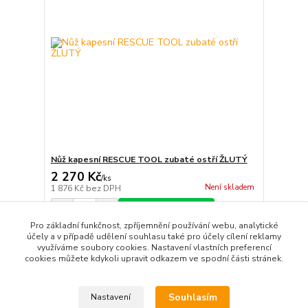
Nůž kapesní RESCUE TOOL zubaté ostří ŽLUTÝ
2 270 Kč
/
ks
Není skladem
1 876 Kč
bez DPH
Přidat do košíku
Pro základní funkčnost, zpříjemnění používání webu, analytické
účely a v případě udělení souhlasu také pro účely cílení reklamy
využíváme soubory cookies. Nastavení vlastních preferencí
strana
z 1
cookies můžete kdykoli upravit odkazem ve spodní části stránek.
Souhlasím
Nastavení