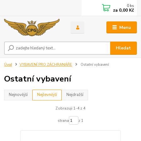
0
ks
za
0,00 Kč
Menu
Hledat
Úvod
VYBAVENÍ PRO ZÁCHRANÁŘE
Ostatní vybavení
Ostatní vybavení
Nejnovější
Nejlevnější
Nejdražší
Zobrazuji 1-4 z 4
strana
z 1