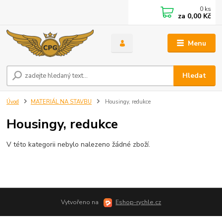
0
ks
za
0,00 Kč
Menu
Hledat
Úvod
MATERIÁL NA STAVBU
Housingy, redukce
Housingy, redukce
V této kategorii nebylo nalezeno žádné zboží.
Vytvořeno na
Eshop-rychle.cz