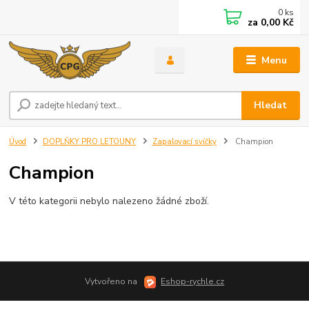
0
ks
za
0,00 Kč
Menu
Hledat
Úvod
DOPLŇKY PRO LETOUNY
Zapalovací svíčky
Champion
Champion
V této kategorii nebylo nalezeno žádné zboží.
Vytvořeno na
Eshop-rychle.cz