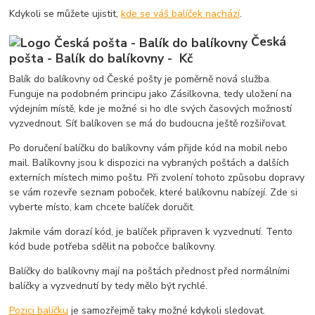
Kdykoli se můžete ujistit,
kde se váš balíček nachází
.
Česká
pošta - Balík do balíkovny - Kč
Balík do balíkovny od České pošty je poměrně nová služba.
Funguje na podobném principu jako Zásilkovna, tedy uložení na
výdejním místě, kde je možné si ho dle svých časových možností
vyzvednout. Síť balíkoven se má do budoucna ještě rozšiřovat.
Po doručení balíčku do balíkovny vám přijde kód na mobil nebo
mail. Balíkovny jsou k dispozici na vybraných poštách a dalších
externích místech mimo poštu. Při zvolení tohoto způsobu dopravy
se vám rozevře seznam poboček, které balíkovnu nabízejí. Zde si
vyberte místo, kam chcete balíček doručit.
Jakmile vám dorazí kód, je balíček připraven k vyzvednutí. Tento
kód bude potřeba sdělit na pobočce balíkovny.
Balíčky do balíkovny mají na poštách přednost před normálními
balíčky a vyzvednutí by tedy mělo být rychlé.
Pozici balíčku
je samozřejmě taky možné kdykoli sledovat.