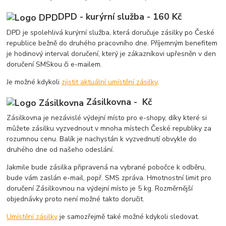
DPD - kurýrní služba - 160 Kč
DPD je spolehlivá kurýrní služba, která doručuje zásilky po České
republice bežně do druhého pracovního dne. Příjemným benefitem
je hodinový interval doručení, který je zákazníkovi upřesněn v den
doručení SMSkou či e-mailem.
Je možné kdykoli
zjistit aktuální umístění zásilky
.
Zásilkovna - Kč
Zásilkovna je nezávislé výdejní místo pro e-shopy, díky které si
můžete zásilku vyzvednout v mnoha místech České republiky za
rozumnou cenu. Balík je nachystán k vyzvednutí obvykle do
druhého dne od našeho odeslání.
Jakmile bude zásilka připravená na vybrané pobočce k odběru,
bude vám zaslán e-mail, popř. SMS zpráva. Hmotnostní limit pro
doručení Zásilkovnou na výdejní místo je 5 kg. Rozměrnější
objednávky proto není možné takto doručit.
Umístění zásilky
je samozřejmě také možné kdykoli sledovat.