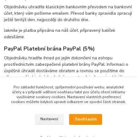
Objednávku uhradíte klasickým bankovním převodem na bankovní
účet, který vám pošleme emailem. Převod banky zpravidla zpracují
ještě tentýž den, nejpozději do druhého dne.
Jakmile je platba připsána na náš účet, připravený balíček
odesíláme.
PayPal Platební brána PayPal (5%)
Objednávku hradíte ihned po jejím dokončení na eshopu
prostřednictvím zabezpečené platební brány PayPal. Informaci o
úspěšné úhradě dostáváme obratem a rovnou se pouštíme do
přípravy vaší objednávky. Jedná se proto zřejmě o nejrychlejší
cestu k doručení balíčku do vašich rukou bez zbytečných prostojů.
Pro základní funkčnost, zpříjemnění používání webu, analytické
účely a v případě udělení souhlasu také pro účely cílení reklamy
Varianty úhrady přes platební bránu:
využíváme soubory cookies. Nastavení vlastních preferencí
cookies můžete kdykoli upravit odkazem ve spodní části stránek.
Platební karta
(VISA, Mastercard) - uhradíte ihned po
vytvoření objednávky platební kartou
Souhlasím
Nastavení