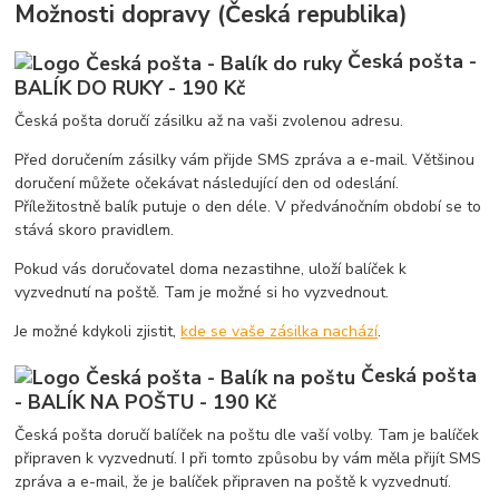
Možnosti dopravy (Česká republika)
Česká pošta -
BALÍK DO RUKY - 190 Kč
Česká pošta doručí zásilku až na vaši zvolenou adresu.
Před doručením zásilky vám přijde SMS zpráva a e-mail. Většinou
doručení můžete očekávat následující den od odeslání.
Příležitostně balík putuje o den déle. V předvánočním období se to
stává skoro pravidlem.
Pokud vás doručovatel doma nezastihne, uloží balíček k
vyzvednutí na poště. Tam je možné si ho vyzvednout.
Je možné kdykoli zjistit,
kde se vaše zásilka nachází
.
Česká pošta
- BALÍK NA POŠTU - 190 Kč
Česká pošta doručí balíček na poštu dle vaší volby. Tam je balíček
připraven k vyzvednutí. I při tomto způsobu by vám měla přijít SMS
zpráva a e-mail, že je balíček připraven na poště k vyzvednutí.