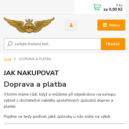
0
ks
za
0,00 Kč
Menu
Hledat
Úvod
DOPRAVA A PLATBA
JAK NAKUPOVAT
Doprava a platba
Všichni máme rádi, když si můžeme při objednávce na eshopu
vybrat z dostatečné nabídky spolehlivých způsobů doprav a
plateb.
Pojďme se tedy podívat, jaké způsoby u nás máte na výběr: