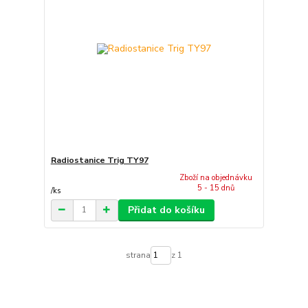
Radiostanice Trig TY97
Zboží na objednávku
5 - 15 dnů
/
ks
Přidat do košíku
strana
z 1