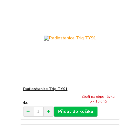
Radiostanice Trig TY91
Zboží na objednávku
5 - 15 dnů
/
ks
Přidat do košíku