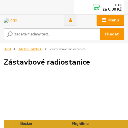
0
ks
za
0,00 Kč
Menu
Hledat
Úvod
RADIOSTANICE
Zástavbové radiostanice
Zástavbové radiostanice
Becker
Flightline