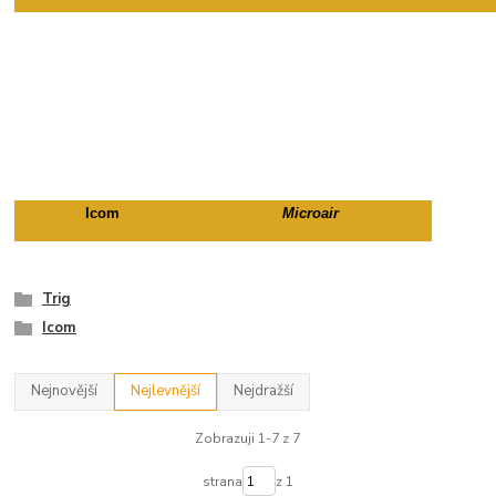
Icom
Microair
Trig
Icom
Nejnovější
Nejlevnější
Nejdražší
Zobrazuji 1-7 z 7
strana
z 1