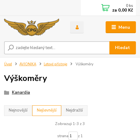
0
ks
za
0,00 Kč
Menu
Hledat
Úvod
AVIONIKA
Letové přístroje
Výškoměry
Výškoměry
Kanardia
Nejnovější
Nejlevnější
Nejdražší
Zobrazuji 1-3 z 3
strana
z 1