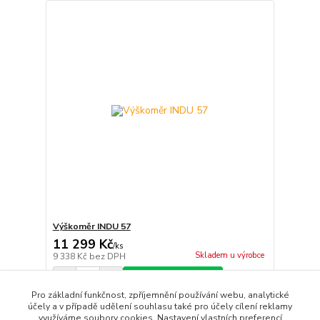
Výškoměr INDU 57
11 299 Kč
/
ks
Skladem u výrobce
9 338 Kč
bez DPH
Přidat do košíku
Pro základní funkčnost, zpříjemnění používání webu, analytické
účely a v případě udělení souhlasu také pro účely cílení reklamy
využíváme soubory cookies. Nastavení vlastních preferencí