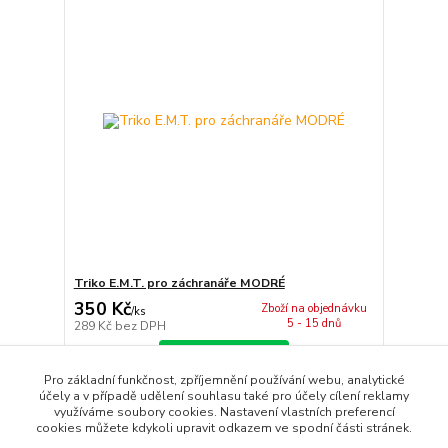
Triko E.M.T. pro záchranáře MODRÉ
350 Kč
Zboží na objednávku
/
ks
5 - 15 dnů
289 Kč
bez DPH
Zvolit variantu
Pro základní funkčnost, zpříjemnění používání webu, analytické
účely a v případě udělení souhlasu také pro účely cílení reklamy
využíváme soubory cookies. Nastavení vlastních preferencí
strana
z 1
cookies můžete kdykoli upravit odkazem ve spodní části stránek.