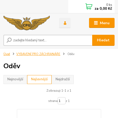
0
ks
za
0,00 Kč
Menu
Hledat
Úvod
VYBAVENÍ PRO ZÁCHRANÁŘE
Oděv
Oděv
Nejnovější
Nejlevnější
Nejdražší
Zobrazuji 1-1 z 1
strana
z 1