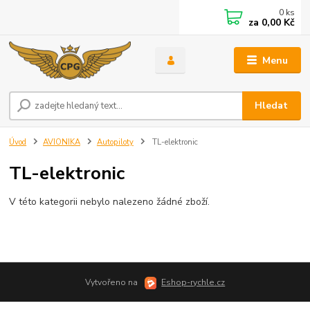
0
ks
za
0,00 Kč
Menu
Hledat
Úvod
AVIONIKA
Autopiloty
TL-elektronic
TL-elektronic
V této kategorii nebylo nalezeno žádné zboží.
Vytvořeno na
Eshop-rychle.cz