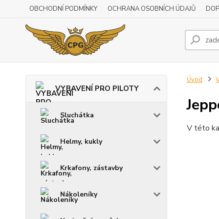
OBCHODNÍ PODMÍNKY
OCHRANA OSOBNÍCH ÚDAJŮ
DOP
Úvod
VYBAVENÍ PRO PILOTY
Jepp
Sluchátka
V této ka
Helmy, kukly
Krkafony, zástavby
Nákoleníky