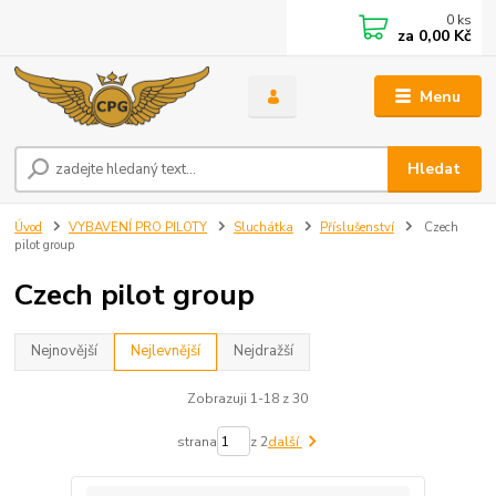
0
ks
za
0,00 Kč
Menu
Hledat
Úvod
VYBAVENÍ PRO PILOTY
Sluchátka
Příslušenství
Czech
pilot group
Czech pilot group
Nejnovější
Nejlevnější
Nejdražší
Zobrazuji 1-18 z 30
strana
z 2
další