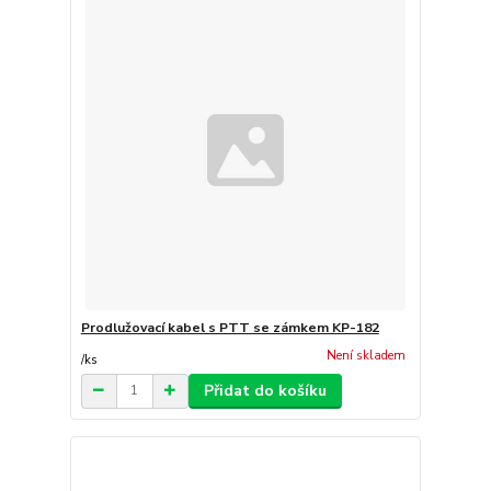
Prodlužovací kabel s PTT se zámkem KP-182
Není skladem
/
ks
Přidat do košíku