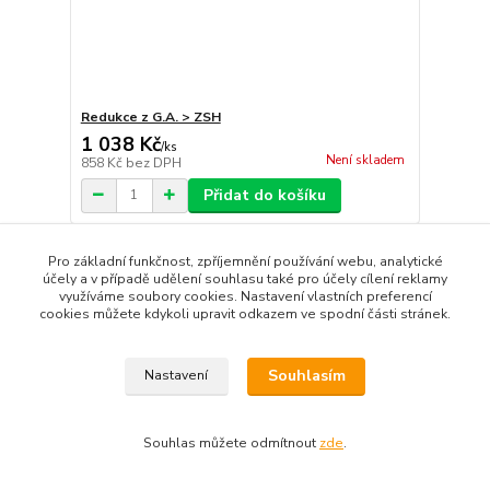
Redukce z G.A. > ZSH
1 038 Kč
/
ks
Není skladem
858 Kč
bez DPH
Přidat do košíku
Pro základní funkčnost, zpříjemnění používání webu, analytické
Načíst další produkty (12)
účely a v případě udělení souhlasu také pro účely cílení reklamy
využíváme soubory cookies. Nastavení vlastních preferencí
strana
z 2
další
cookies můžete kdykoli upravit odkazem ve spodní části stránek.
Souhlasím
Nastavení
Souhlas můžete odmítnout
zde
.
Vytvořeno na
Eshop-rychle.cz