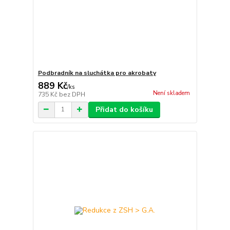
Podbradník na sluchátka pro akrobaty
889 Kč
/
ks
Není skladem
735 Kč
bez DPH
Přidat do košíku