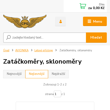
0
ks
za
0,00 Kč
Menu
Hledat
Úvod
AVIONIKA
Letové přístroje
Zatáčkoměry, sklonoměry
Zatáčkoměry, sklonoměry
Nejnovější
Nejlevnější
Nejdražší
Zobrazuji 1-2 z 2
strana
z 1