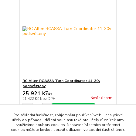
RC Allen RCA83A Turn Coordinator 11-30v
podsvětlený
25 921 Kč
/
ks
Není skladem
21 422 Kč
bez DPH
Přidat do košíku
Pro základní funkčnost, zpříjemnění používání webu, analytické
účely a v případě udělení souhlasu také pro účely cílení reklamy
využíváme soubory cookies. Nastavení vlastních preferencí
strana
z 1
cookies můžete kdykoli upravit odkazem ve spodní části stránek.