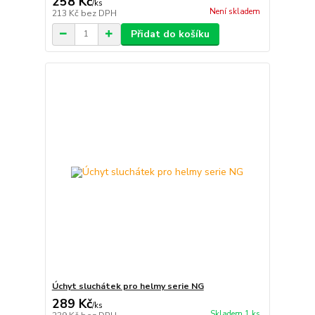
258 Kč
/
ks
Není skladem
213 Kč
bez DPH
Přidat do košíku
Úchyt sluchátek pro helmy serie NG
289 Kč
/
ks
Skladem 1 ks