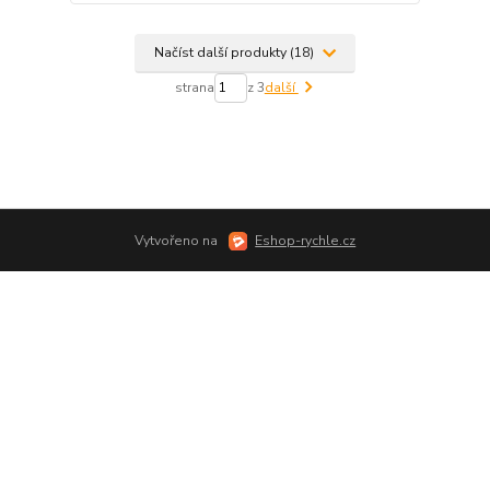
Načíst další produkty (18)
strana
z 3
další
Vytvořeno na
Eshop-rychle.cz