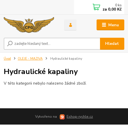
0
ks
za
0,00 Kč
Menu
Hledat
Úvod
OLEJE - MAZIVA
Hydraulické kapaliny
Hydraulické kapaliny
V této kategorii nebylo nalezeno žádné zboží.
Vytvořeno na
Eshop-rychle.cz