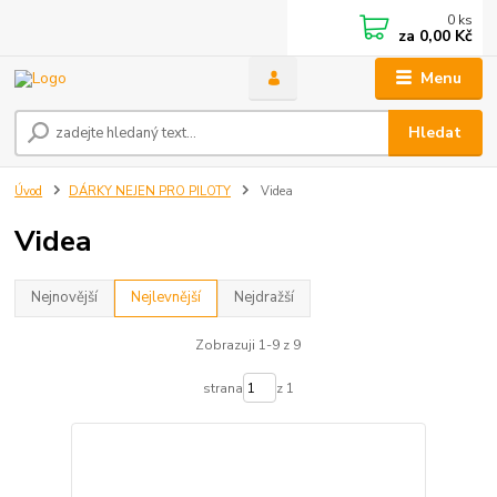
0
ks
za
0,00 Kč
Menu
Hledat
Úvod
DÁRKY NEJEN PRO PILOTY
Videa
Videa
Nejnovější
Nejlevnější
Nejdražší
Zobrazuji 1-9 z 9
strana
z 1