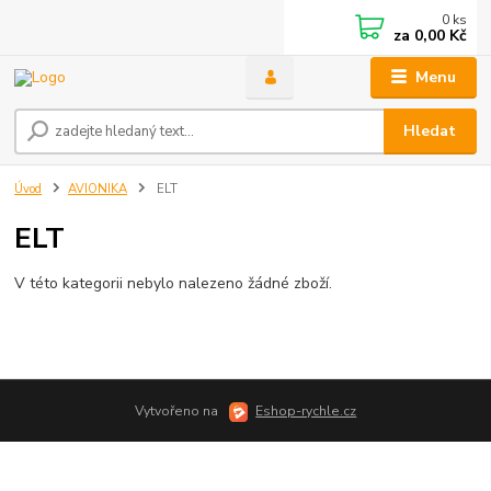
0
ks
za
0,00 Kč
Menu
Hledat
Úvod
AVIONIKA
ELT
ELT
V této kategorii nebylo nalezeno žádné zboží.
Vytvořeno na
Eshop-rychle.cz