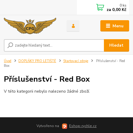
0
ks
za
0,00 Kč
Menu
Hledat
Úvod
DOPLŇKY PRO LETIŠTĚ
Startovací zdroje
Příslušenství - Red
Box
Příslušenství - Red Box
V této kategorii nebylo nalezeno žádné zboží.
Vytvořeno na
Eshop-rychle.cz