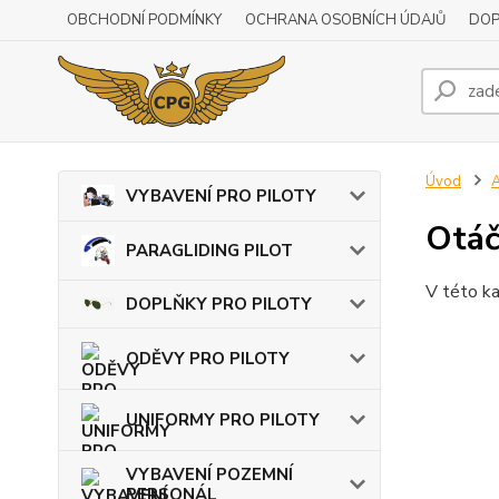
OBCHODNÍ PODMÍNKY
OCHRANA OSOBNÍCH ÚDAJŮ
DOP
Úvod
VYBAVENÍ PRO PILOTY
Otá
PARAGLIDING PILOT
V této ka
DOPLŇKY PRO PILOTY
ODĚVY PRO PILOTY
UNIFORMY PRO PILOTY
VYBAVENÍ POZEMNÍ
PERSONÁL