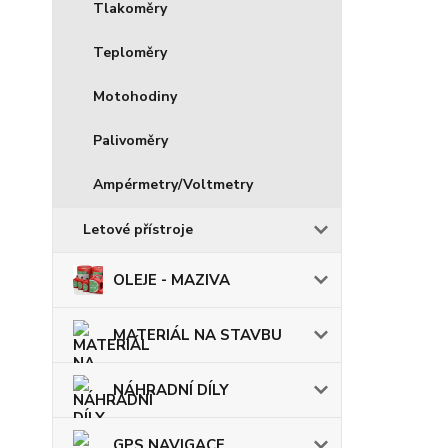
Tlakoměry
Teploměry
Motohodiny
Palivoměry
Ampérmetry/Voltmetry
Letové přístroje
OLEJE - MAZIVA
MATERIÁL NA STAVBU
NÁHRADNÍ DÍLY
GPS NAVIGACE