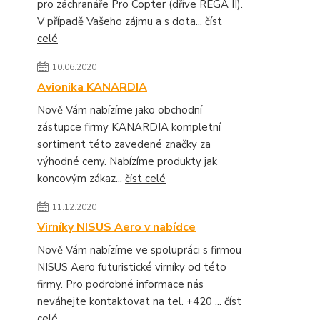
pro záchranáře Pro Copter (dříve REGA II).
V případě Vašeho zájmu a s dota...
číst
celé
10.06.2020
Avionika KANARDIA
Nově Vám nabízíme jako obchodní
zástupce firmy KANARDIA kompletní
sortiment této zavedené značky za
výhodné ceny. Nabízíme produkty jak
koncovým zákaz...
číst celé
11.12.2020
Virníky NISUS Aero v nabídce
Nově Vám nabízíme ve spolupráci s firmou
NISUS Aero futuristické virníky od této
firmy. Pro podrobné informace nás
neváhejte kontaktovat na tel. +420 ...
číst
celé