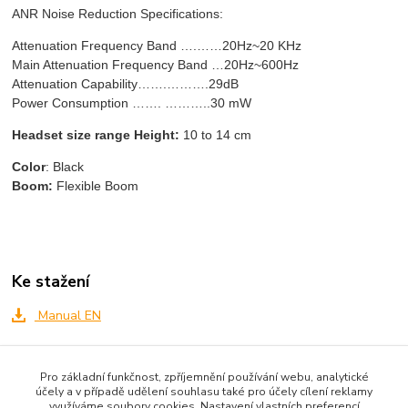
ANR Noise Reduction Specifications:
Attenuation Frequency Band ….……20Hz~20 KHz
Main Attenuation Frequency Band …20Hz~600Hz
Attenuation Capability…….……….29dB
Power Consumption ……. ………..30 mW
Headset size range Height:
10 to 14 cm
Color
: Black
Boom:
Flexible Boom
Ke stažení
Manual EN
Pro základní funkčnost, zpříjemnění používání webu, analytické
Zboží zařazeno v kategoriích
účely a v případě udělení souhlasu také pro účely cílení reklamy
využíváme soubory cookies. Nastavení vlastních preferencí