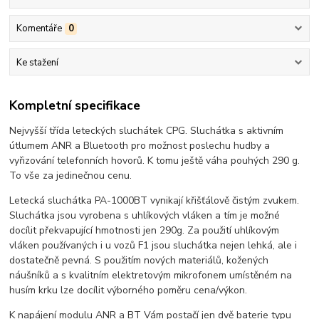
Komentáře
0
Ke stažení
Kompletní specifikace
Nejvyšší třída leteckých sluchátek CPG. Sluchátka s aktivním
útlumem ANR a Bluetooth pro možnost poslechu hudby a
vyřizování telefonních hovorů. K tomu ještě váha pouhých 290 g.
To vše za jedinečnou cenu.
Letecká sluchátka PA-1000BT vynikají křišťálově čistým zvukem.
Sluchátka jsou vyrobena s uhlíkových vláken a tím je možné
docílit překvapující hmotnosti jen 290g. Za použití uhlíkovým
vláken používaných i u vozů F1 jsou sluchátka nejen lehká, ale i
dostatečně pevná. S použitím nových materiálů, kožených
náušníků a s kvalitním elektretovým mikrofonem umístěném na
husím krku lze docílit výborného poměru cena/výkon.
K napájení modulu ANR a BT Vám postačí jen dvě baterie typu