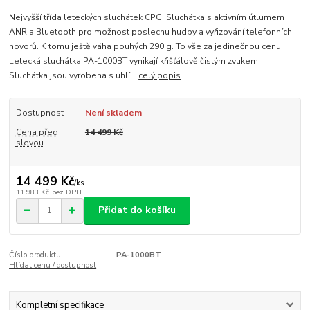
Nejvyšší třída leteckých sluchátek CPG. Sluchátka s aktivním útlumem
ANR a Bluetooth pro možnost poslechu hudby a vyřizování telefonních
hovorů. K tomu ještě váha pouhých 290 g. To vše za jedinečnou cenu.
Letecká sluchátka PA-1000BT vynikají křišťálově čistým zvukem.
Sluchátka jsou vyrobena s uhlí...
celý popis
Dostupnost
Není skladem
Cena před
14 499 Kč
slevou
14 499 Kč
/
ks
11 983 Kč
bez DPH
Přidat do košíku
Číslo produktu:
PA-1000BT
Hlídat cenu / dostupnost
Kompletní specifikace