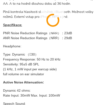
AA. A to na hodně dlouhou dobu až 36 hodin.
Plná kontrola hlasitosti sluchátek i Bluetooth. Možnost volby
režimů. Externí vstup pro iPhone, MP3 a jiné.
Specifikace:
PNR Noise Reduction Ratings
（
NRR
）：
23dB
ANR Noise Reduction Ratings
（
NRR
）：
29dB
Headphone:
Type: Dynamic
（

30
）
Frequency Response: 50 Hz to 20 kHz
Sensitivity: 95±5 dB SPL
(1 kHz, 1 mW input per earcup side)
full volume on ear simulator
Active Noise Attenuation:
Dynamic 42 ohms:
Rate Input: 30mW Max. Input: 100mW
Speech Sound: