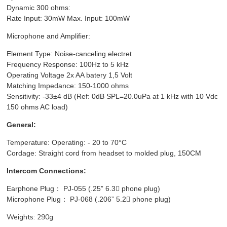
Dynamic 300 ohms:
Rate Input: 30mW Max. Input: 100mW
Microphone and Amplifier:
Element Type: Noise-canceling electret
Frequency Response: 100Hz to 5 kHz
Operating Voltage 2x AA batery 1,5 Volt
Matching Impedance: 150-1000 ohms
Sensitivity: -33±4 dB (Ref: 0dB SPL=20.0uPa at 1 kHz with 10 Vdc
150 ohms AC load)
General:
Temperature:
Operating: - 20 to 70°C
Cordage
: Straight cord from headset to molded plug, 150CM
Intercom Connections:
Earphone Plug
：
PJ-055 (.25” 6.3
phone plug)
Microphone Plug
：
PJ-068 (.206” 5.2 phone plug)
Weights: 290g