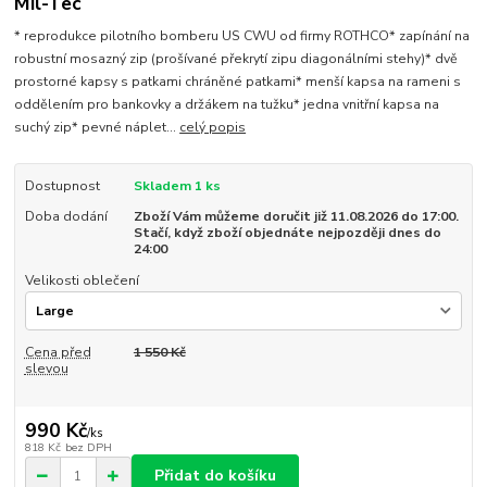
Mil-Tec
* reprodukce pilotního bomberu US CWU od firmy ROTHCO* zapínání na
robustní mosazný zip (prošívané překrytí zipu diagonálními stehy)* dvě
prostorné kapsy s patkami chráněné patkami* menší kapsa na rameni s
oddělením pro bankovky a držákem na tužku* jedna vnitřní kapsa na
suchý zip* pevné náplet...
celý popis
Dostupnost
Skladem 1 ks
Doba dodání
Zboží Vám můžeme doručit již 11.08.2026 do 17:00.
Stačí, když zboží objednáte nejpozději dnes do
24:00
Velikosti oblečení
Cena před
1 550 Kč
slevou
990 Kč
/
ks
818 Kč
bez DPH
Přidat do košíku