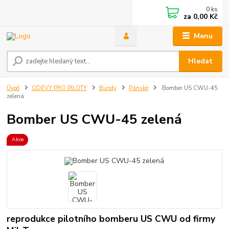
0
ks
za
0,00 Kč
Menu
Hledat
Úvod
ODĚVY PRO PILOTY
Bundy
Pánské
Bomber US CWU-45
zelená
Bomber US CWU-45 zelená
Akce
reprodukce pilotního bomberu US CWU od firmy