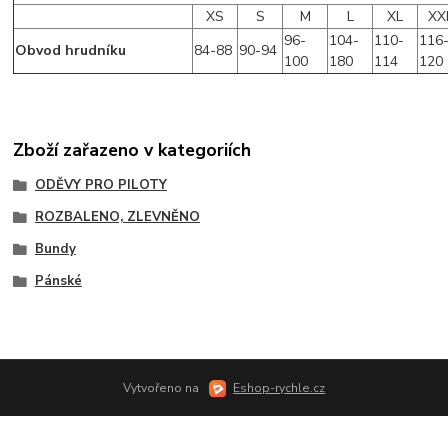
XS
S
M
L
XL
XX
96-
104-
110-
116
Obvod hrudníku
84-88
90-94
100
180
114
120
Zboží zařazeno v kategoriích
ODĚVY PRO PILOTY
ROZBALENO, ZLEVNĚNO
Bundy
Pánské
Vytvořeno na
Eshop-rychle.cz