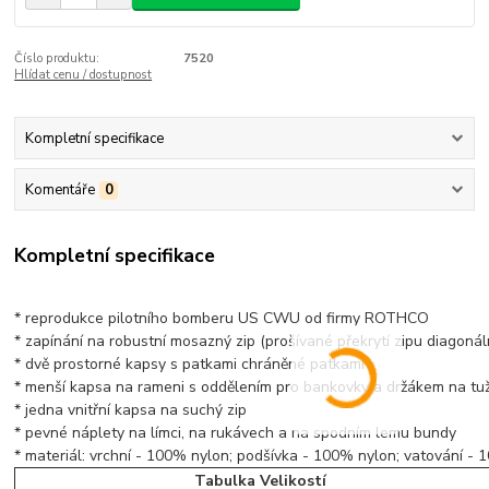
Číslo produktu:
7520
Hlídat cenu / dostupnost
Kompletní specifikace
Komentáře
0
Kompletní specifikace
* reprodukce pilotního bomberu US CWU od firmy ROTHCO
* zapínání na robustní mosazný zip (prošívané překrytí zipu diagonál
* dvě prostorné kapsy s patkami chráněné patkami
* menší kapsa na rameni s oddělením pro bankovky a držákem na tu
* jedna vnitřní kapsa na suchý zip
* pevné náplety na límci, na rukávech a na spodním lemu bundy
* materiál: vrchní - 100% nylon; podšívka - 100% nylon; vatování -
Tabulka Velikostí