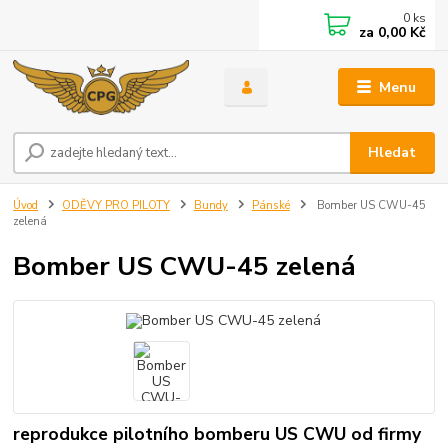
0
ks
za
0,00 Kč
Menu
Hledat
Úvod
ODĚVY PRO PILOTY
Bundy
Pánské
Bomber US CWU-45
zelená
Bomber US CWU-45 zelená
reprodukce pilotního bomberu US CWU od firmy