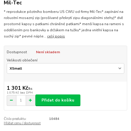
Mil-Tec
* reprodukce pilotního bomberu US CWU od firmy Mil-Tec* zapínání na
robustní mosazný zip (prošívané překrytí zipu diagonálními stehy)* dvě
prostorné kapsy s patkami chráněné patkami* menší kapsa na rameni s
oddělením pro bankovky a držákem na tužku* jedna vnitřní kapsa na
suchý zip* pevné náple...
celý popis
Dostupnost
Není skladem
Velikosti oblečení
1 301 Kč
/
ks
1 075 Kč
bez DPH
Přidat do košíku
Číslo produktu:
10484
Hlídat cenu / dostupnost