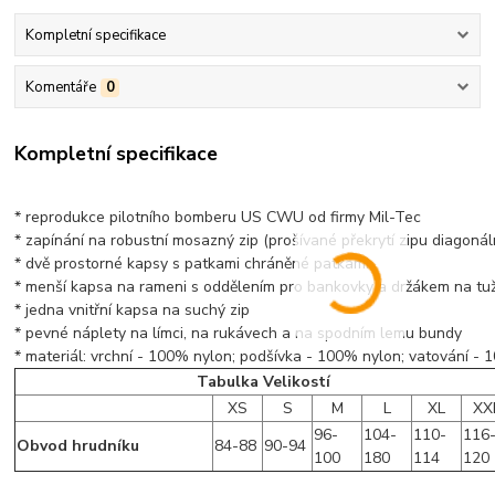
Kompletní specifikace
Komentáře
0
Kompletní specifikace
* reprodukce pilotního bomberu US CWU od firmy Mil-Tec
* zapínání na robustní mosazný zip (prošívané překrytí zipu diagonál
* dvě prostorné kapsy s patkami chráněné patkami
* menší kapsa na rameni s oddělením pro bankovky a držákem na tu
* jedna vnitřní kapsa na suchý zip
* pevné náplety na límci, na rukávech a na spodním lemu bundy
* materiál: vrchní - 100% nylon; podšívka - 100% nylon; vatování -
Tabulka Velikostí
XS
S
M
L
XL
XX
96-
104-
110-
116
Obvod hrudníku
84-88
90-94
100
180
114
120