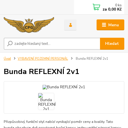
0
ks
za
0,00 Kč
Menu
Hledat
Úvod
VYBAVENÍ POZEMNÍ PERSONÁL
Bunda REFLEXNÍ 2v1
Bunda REFLEXNÍ 2v1
Přizpůsobivý, funkční styl nabízí vynikající poměr ceny a kvality. Tato
bunda obsahuje dvě prostorné boční kapsy, jednu vnitřní náprsní kapsu