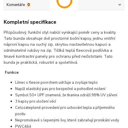
Komentáře
0
Kompletní specifikace
Přizpůsobivý, funkční styl nabízí vynikající poměr ceny a kvality.
Tato bunda obsahuje dvě prostorné boční kapsy, jednu vnitřní
náprsní kapsu na suchý zip, skrytou nastavitelnou kapuci a
odnímatelné rukávy na zip. Těžká teplá fleecová podšívka a
tmavé kontrastní panely pro ochranu před nečistotami. Tato
bunda je praktická, robustní a spolehlivá.
Funkce
Límec s fleece povrchem udržuje a zvyšuje teplo
Napůl elastický pas pro bezpečné a pohodlné nošení
Symbol 50+ UPF znamená, že tkanina odráží 98% UV záření
3 kapsy pro uložení věcí
Celozateplené provedení pro uchování tepla a příjemného
pocitu
Nepromokavé s lepenými švy, které zabraňují pronikání vody
PWC464