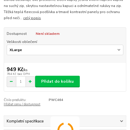
na suchý zip, skrytou nastavitelnou kapuci a odnímatelné rukávy na zip.
Těžká teplá fleecová podšívka a tmavé kontrastní panely pro ochranu
před neči...
celý popis
Dostupnost
Není skladem
Velikosti oblečení
949 Kč
/
ks
784 Kč
bez DPH
Přidat do košíku
Číslo produktu:
PWC464
Hlídat cenu / dostupnost
Kompletní specifikace