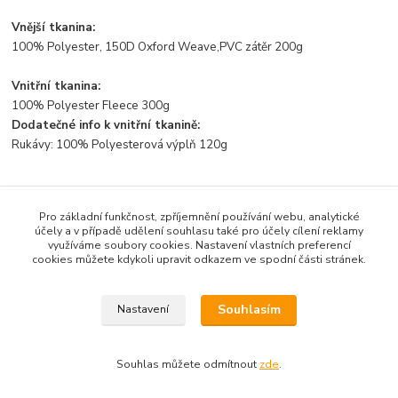
Vnější tkanina:
100% Polyester, 150D Oxford Weave,PVC zátěr 200g
Vnitřní tkanina:
100% Polyester Fleece 300g
Dodatečné info k vnitřní tkanině:
Rukávy: 100% Polyesterová výplň 120g
Pro základní funkčnost, zpříjemnění používání webu, analytické
Zboží zařazeno v kategoriích
účely a v případě udělení souhlasu také pro účely cílení reklamy
využíváme soubory cookies. Nastavení vlastních preferencí
VYBAVENÍ POZEMNÍ PERSONÁL
cookies můžete kdykoli upravit odkazem ve spodní části stránek.
Bundy, vesty
Souhlasím
Nastavení
Souhlas můžete odmítnout
zde
.
Vytvořeno na
Eshop-rychle.cz