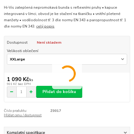
Hi-Vis zateplená nepromokavá bunda s reflexními pruhy • kapuce
integrovaná v límci, obvod je ke stažení na tkaničku • vnitřní pletené
manžety • voděodolnost tř. 3 dle normy EN 343 a paropropustnost tř. 1
dle normy EN 343.
celý popis
Dostupnost
Není skladem
Velikosti oblečení
1 090 Kč
/
ks
901 Kč
bez DPH
Přidat do košíku
Číslo produktu:
Z0017
Hlídat cenu / dostupnost
Kompletní specifikace