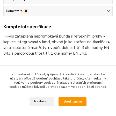
Komentáře
0
Kompletní specifikace
Hi-Vis zateplená nepromokavá bunda s reflexními pruhy •
kapuce integrovaná v límci, obvod je ke stažení na tkaničku •
vnitřní pletené manžety • voděodolnost tř. 3 dle normy EN
343 a paropropustnost tř. 1 dle normy EN 343.
Pro základní funkčnost, zpříjemnění používání webu, analytické
Zboží zařazeno v kategoriích
účely a v případě udělení souhlasu také pro účely cílení reklamy
využíváme soubory cookies. Nastavení vlastních preferencí
VYBAVENÍ POZEMNÍ PERSONÁL
cookies můžete kdykoli upravit odkazem ve spodní části stránek.
Bundy, vesty
Souhlasím
Nastavení