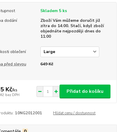
tupnost
Skladem 5 ks
a dodání
Zboží Vám můžeme doručit již
zítra do 14:00. Stačí, když zboží
objednáte nejpozději dnes do
11:00
ikosti oblečení
a před slevou
649 Kč
5 Kč
/
ks
Přidat do košíku
 Kč
bez DPH
roduktu:
10NG2012001
Hlídat cenu / dostupnost
Komentáře
0