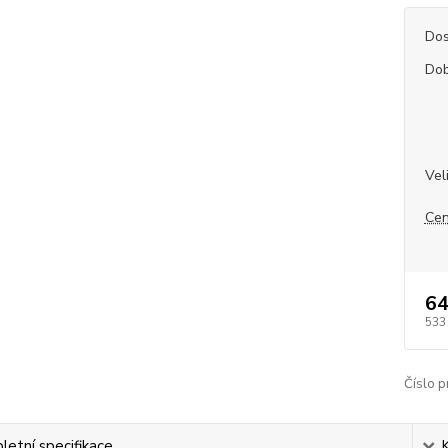
Dos
Dob
Vel
Cen
64
533
Číslo p
etní specifikace