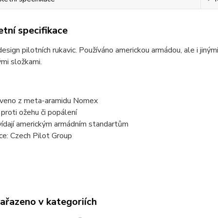
tní specifikace
design pilotních rukavic. Používáno americkou armádou, ale i jiným
mi složkami.
veno z meta-aramidu Nomex
 proti ožehu či popálení
ídají americkým armádním standartům
ce: Czech Pilot Group
zařazeno v kategoriích