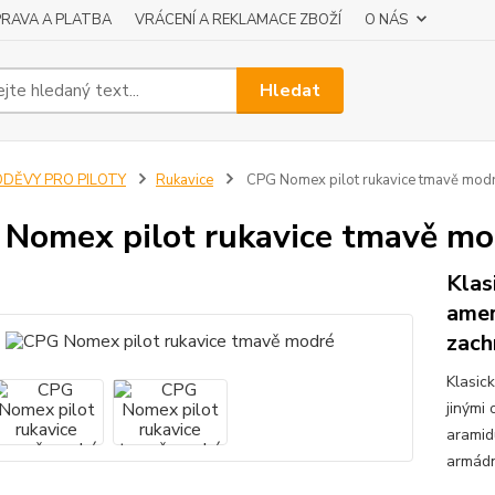
RAVA A PLATBA
VRÁCENÍ A REKLAMACE ZBOŽÍ
O NÁS
Hledat
ODĚVY PRO PILOTY
Rukavice
CPG Nomex pilot rukavice tmavě mod
Nomex pilot rukavice tmavě mo
Klas
amer
zach
Klasic
jinými
aramid
armádn