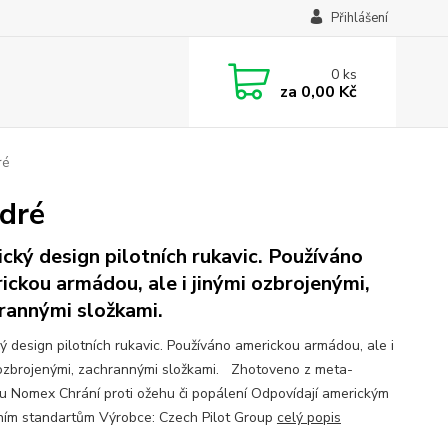
Přihlášení
0
ks
za
0,00 Kč
ré
dré
ický design pilotních rukavic. Používáno
ickou armádou, ale i jinými ozbrojenými,
rannými složkami.
ký design pilotních rukavic. Používáno americkou armádou, ale i
 ozbrojenými, zachrannými složkami. Zhotoveno z meta-
u Nomex Chrání proti ožehu či popálení Odpovídají americkým
ím standartům Výrobce: Czech Pilot Group
celý popis