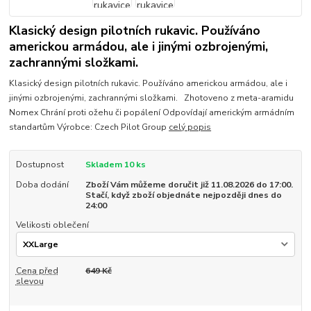
Klasický design pilotních rukavic. Používáno
americkou armádou, ale i jinými ozbrojenými,
zachrannými složkami.
Klasický design pilotních rukavic. Používáno americkou armádou, ale i
jinými ozbrojenými, zachrannými složkami. Zhotoveno z meta-aramidu
Nomex Chrání proti ožehu či popálení Odpovídají americkým armádním
standartům Výrobce: Czech Pilot Group
celý popis
Dostupnost
Skladem 10 ks
Doba dodání
Zboží Vám můžeme doručit již 11.08.2026 do 17:00.
Stačí, když zboží objednáte nejpozději dnes do
24:00
Velikosti oblečení
Cena před
649 Kč
slevou