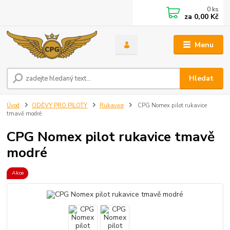
0
ks
za
0,00 Kč
Menu
Hledat
Úvod
ODĚVY PRO PILOTY
Rukavice
CPG Nomex pilot rukavice
tmavě modré
CPG Nomex pilot rukavice tmavě
modré
Akce