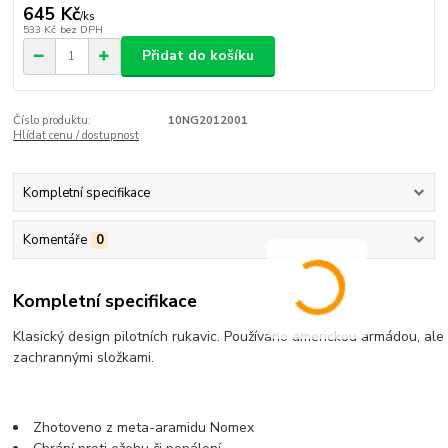
645 Kč
/
ks
533 Kč
bez DPH
Přidat do košíku
Číslo produktu:
10NG2012001
Hlídat cenu / dostupnost
Kompletní specifikace
Komentáře
0
Kompletní specifikace
Klasický design pilotních rukavic. Používáno americkou armádou, ale i
zachrannými složkami.
Zhotoveno z meta-aramidu Nomex