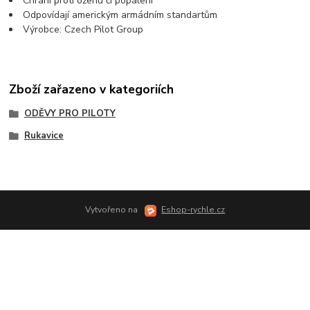
Chrání proti ožehu či popálení
Odpovídají americkým armádním standartům
Výrobce: Czech Pilot Group
Zboží zařazeno v kategoriích
ODĚVY PRO PILOTY
Rukavice
Vytvořeno na
Eshop-rychle.cz