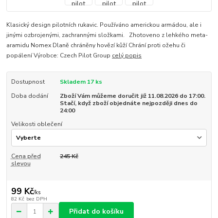
Klasický design pilotních rukavic. Používáno americkou armádou, ale i
jinými ozbrojenými, zachrannými složkami. Zhotoveno z lehkého meta-
aramidu Nomex Dlaně chráněny hovězí kůží Chrání proti ožehu či
popálení Výrobce: Czech Pilot Group
celý popis
Dostupnost
Skladem 17 ks
Doba dodání
Zboží Vám můžeme doručit již 11.08.2026 do 17:00.
Stačí, když zboží objednáte nejpozději dnes do
24:00
Velikosti oblečení
Cena před
245 Kč
slevou
99 Kč
/
ks
82 Kč
bez DPH
Přidat do košíku