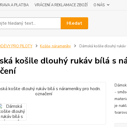
RAVA A PLATBA
VRÁCENÍ A REKLAMACE ZBOŽÍ
O NÁS
Hledat
ODĚVY PRO PILOTY
Košile, nárameníky
Dámská košile dlouhý rukáv 
ká košile dlouhý rukáv bílá s n
čení
Dámská
- směs
materi
je nak
tvaro