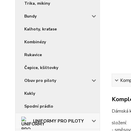
Trika, mikiny
Bundy
Kalhoty, kraťase
Kombinézy
Rukavice
Čepice, kšiltovky
Kompl
Obuv pro piloty
Kukly
Komple
Spodní prádlo
Dámská k
UNIFORMY PRO PILOTY
složení:
- směsov