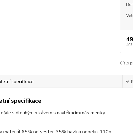
Dos
Vel
49
405
Číslo p
etní specifikace
tní specifikace
ošile s dlouhým rukávem s navlékacími nárameníky.
ý materiál 65% polyester, 35% bavlna popelín, 110g