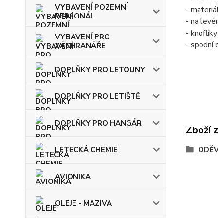
VYBAVENÍ POZEMNÍ
- materiá
PERSONÁL
- na levé
- knoflík
VYBAVENÍ PRO
- spodní 
ZÁCHRANÁŘE
DOPLŇKY PRO LETOUNY
DOPLŇKY PRO LETIŠTĚ
DOPLŇKY PRO HANGÁR
Zboží 
ODĚV
LETECKÁ CHEMIE
AVIONIKA
OLEJE - MAZIVA