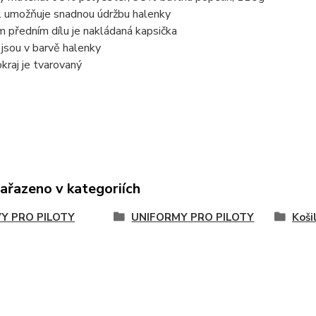
l umožňuje snadnou údržbu halenky
m předním dílu je nakládaná kapsička
y jsou v barvě halenky
okraj je tvarovaný
zařazeno v kategoriích
Y PRO PILOTY
UNIFORMY PRO PILOTY
Koši