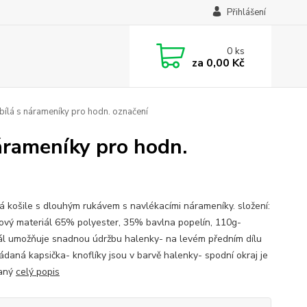
Přihlášení
0
ks
za
0,00 Kč
bílá s nárameníky pro hodn. označení
árameníky pro hodn.
 košile s dlouhým rukávem s navlékacími nárameníky. složení:
ový materiál 65% polyester, 35% bavlna popelín, 110g-
ál umožňuje snadnou údržbu halenky- na levém předním dílu
ládaná kapsička- knoflíky jsou v barvě halenky- spodní okraj je
vaný
celý popis