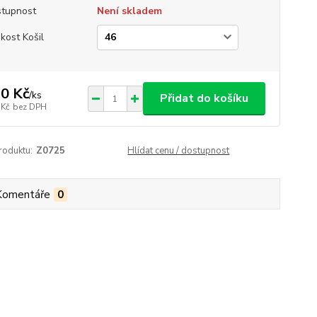
tupnost
Není skladem
ikost Košil
0 Kč
/
ks
Přidat do košíku
 Kč
bez DPH
roduktu:
Z0725
Hlídat cenu / dostupnost
Komentáře
0