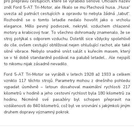
pro přepravu cestujících, které se vyrábělo sériově. Oficiální název
zněl Ford 5-AT Tri-Motor, ale říkalo se mu Plechová husa. „Husa“
uvezla až patnáct cestujících a opravdu to nebyla žádná „labuť“.
Rozhodně se o tomto letadle nedalo hovořit jako o vrcholu
elegance. Mělo pevný podvozek, nekryté, vzduchem chlazené
motory a krabicový tvar. To všechno dohromady znamenalo, že se
stroj potýkal s odporem vzduchu. Doletěl sice vždycky spolehlivě
do cíle, ovšem cestující obtěžoval nejen ohlušující rachot, ale také
silné vibrace. Nebylo snadné sníst salát s kuřecím masem, který
se v té době standardně podával na palubě letadel… Ale nejspíš
to nikomu nijak zásadně nevadilo.
Ford 5-AT Tri-Motor se vyráběl v letech 1928 až 1933 a celkem
vzniklo 117 těchto strojů. Parametry mohou z dnešního pohledu
vypadat úsměvně – letoun dosahoval maximální rychlosti 217
kilometrů v hodině a jeho cestovní rychlost byla 180 kilometrů za
hodinu. Nicméně své pasažéry byl schopen přepravit na
vzdálenosti do 840 kilometrů, což byl ve srovnání s jakýmkoli jiným
druhem dopravy významný pokrok.