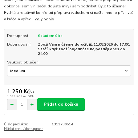
dokonce jsem v ní začal do jisté míry i sám podnikat. Bylo to úžasné!
Rychlá a relativně komfortní přeprava vzduchem si našla mnoho příznivců
a kráčela vpřed...
celý popis
Dostupnost
Skladem 9 ks
Doba dodání
Zboží Vám můžeme doručit již 11.08.2026 do 17:00.
Stačí, když zboží objednáte nejpozději dnes do
24:00
Velikosti oblečení
1 250 Kč
/
ks
1 033 Kč
bez DPH
Přidat do košíku
Číslo produktu:
1311730514
Hlídat cenu / dostupnost