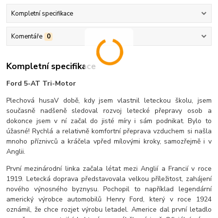
Kompletní specifikace
Komentáře
0
Kompletní specifikace
Ford 5-AT Tri-Motor
Plechová husaV době, kdy jsem vlastnil leteckou školu, jsem
současně nadšeně sledoval rozvoj letecké přepravy osob a
dokonce jsem v ní začal do jisté míry i sám podnikat. Bylo to
úžasné! Rychlá a relativně komfortní přeprava vzduchem si našla
mnoho příznivců a kráčela vpřed mílovými kroky, samozřejmě i v
Anglii.
První mezinárodní linka začala létat mezi Anglií a Francií v roce
1919. Letecká doprava představovala velkou příležitost, zahájení
nového výnosného byznysu. Pochopil to například legendární
americký výrobce automobilů Henry Ford, který v roce 1924
oznámil, že chce rozjet výrobu letadel. Americe dal první letadlo