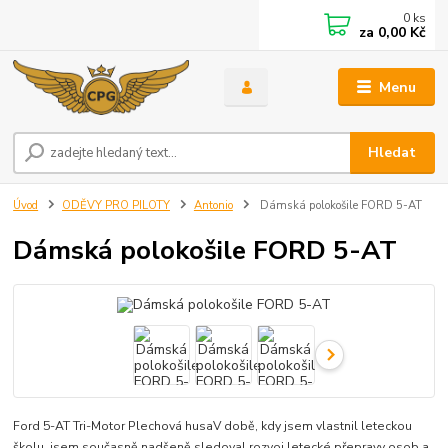
0
ks
za
0,00 Kč
Menu
Hledat
Úvod
ODĚVY PRO PILOTY
Antonio
Dámská polokošile FORD 5-AT
Dámská polokošile FORD 5-AT
Ford 5-AT Tri-Motor Plechová husaV době, kdy jsem vlastnil leteckou
školu, jsem současně nadšeně sledoval rozvoj letecké přepravy osob a