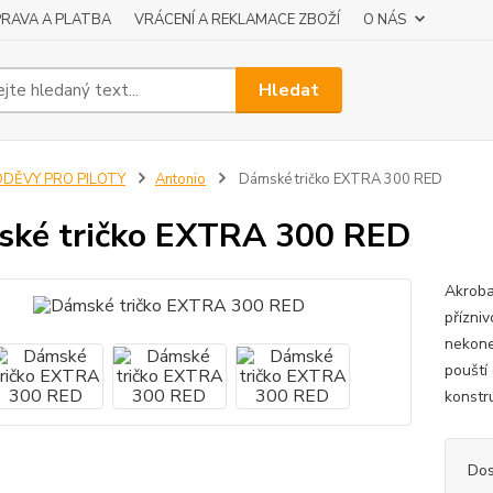
RAVA A PLATBA
VRÁCENÍ A REKLAMACE ZBOŽÍ
O NÁS
Hledat
ODĚVY PRO PILOTY
Antonio
Dámské tričko EXTRA 300 RED
ké tričko EXTRA 300 RED
Akroba
přízniv
nekone
pouští
konstru
Dos