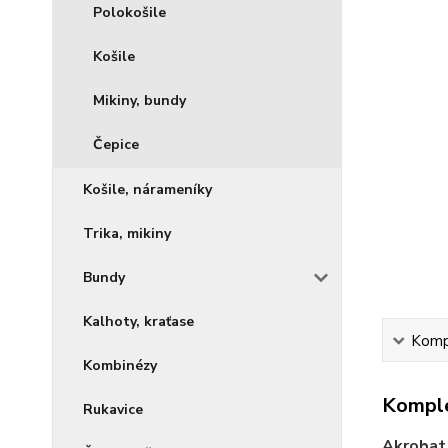
Polokošile
Košile
Mikiny, bundy
Čepice
Košile, nárameníky
Trika, mikiny
Bundy
Kalhoty, kraťase
Kompl
Kombinézy
Komple
Rukavice
Akrobat 