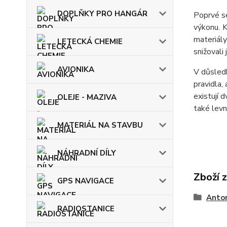
DOPLŇKY PRO HANGÁR
Poprvé se
výkonu. K
materiál
LETECKÁ CHEMIE
snižovali 
AVIONIKA
V důsledk
pravidla,
existují 
OLEJE - MAZIVA
také levn
MATERIÁL NA STAVBU
NÁHRADNÍ DÍLY
Zboží 
GPS NAVIGACE
Anto
RADIOSTANICE