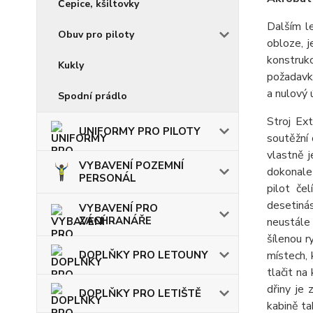
Čepice, kšiltovky
Dalším le
Obuv pro piloty
obloze, 
konstrukc
Kukly
požadavky
a nulový 
Spodní prádlo
Stroj Ex
UNIFORMY PRO PILOTY
soutěžní 
vlastně j
VYBAVENÍ POZEMNÍ
dokonale 
PERSONÁL
pilot če
desetiná
VYBAVENÍ PRO
ZÁCHRANÁŘE
neustále
šílenou r
místech, 
DOPLŇKY PRO LETOUNY
tlačit na
dřiny je
DOPLŇKY PRO LETIŠTĚ
kabině ta