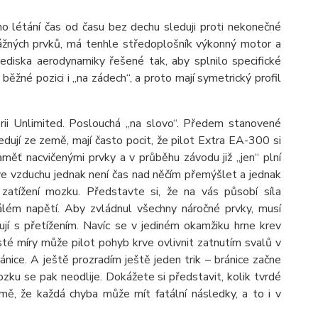
ho létání čas od času bez dechu sleduji proti nekonečné
vážných prvků, má tenhle středoplošník výkonný motor a
lediska aerodynamiky řešené tak, aby splnilo specifické
ěžné pozici i „na zádech“, a proto mají symetrický profil
rii Unlimited. Poslouchá „na slovo“. Předem stanovené
sledují ze země, mají často pocit, že pilot Extra EA-300 si
aměť nacvičenými prvky a v průběhu závodu již „jen“ plní
ve vzduchu jednak není čas nad něčím přemýšlet a jednak
zatížení mozku. Představte si, že na vás působí síla
álém napětí. Aby zvládnul všechny náročné prvky, musí
jí s přetížením. Navíc se v jediném okamžiku hrne krev
sté míry může pilot pohyb krve ovlivnit zatnutím svalů v
ránice. A ještě prozradím ještě jeden trik – bránice začne
mozku se pak neodlije. Dokážete si představit, kolik tvrdé
mě, že každá chyba může mít fatální následky, a to i v