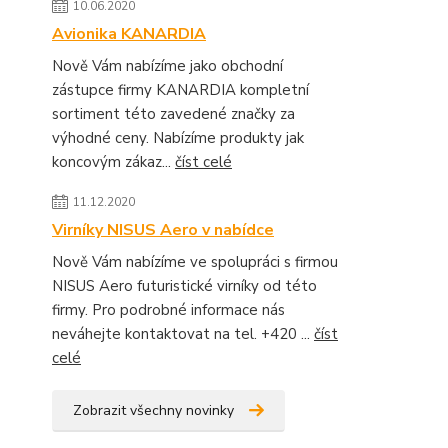
10.06.2020
Avionika KANARDIA
Nově Vám nabízíme jako obchodní
zástupce firmy KANARDIA kompletní
sortiment této zavedené značky za
výhodné ceny. Nabízíme produkty jak
koncovým zákaz...
číst celé
11.12.2020
Virníky NISUS Aero v nabídce
Nově Vám nabízíme ve spolupráci s firmou
NISUS Aero futuristické virníky od této
firmy. Pro podrobné informace nás
neváhejte kontaktovat na tel. +420 ...
číst
celé
Zobrazit všechny novinky