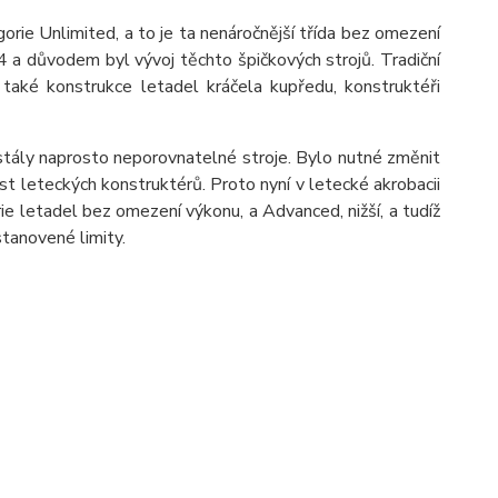
orie Unlimited, a to je ta nenáročnější třída bez omezení
4 a důvodem byl vývoj těchto špičkových strojů. Tradiční
také konstrukce letadel kráčela kupředu, konstruktéři
 stály naprosto neporovnatelné stroje. Bylo nutné změnit
ost leteckých konstruktérů. Proto nyní v letecké akrobacii
rie letadel bez omezení výkonu, a Advanced, nižší, a tudíž
stanovené limity.