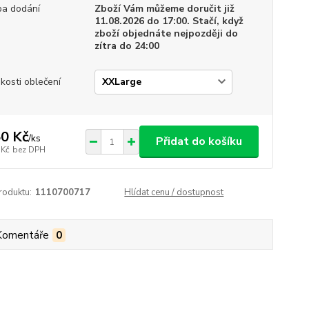
a dodání
Zboží Vám můžeme doručit již
11.08.2026 do 17:00. Stačí, když
zboží objednáte nejpozději do
zítra do 24:00
ikosti oblečení
0 Kč
/
ks
Přidat do košíku
 Kč
bez DPH
roduktu:
1110700717
Hlídat cenu / dostupnost
Komentáře
0