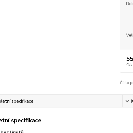
Dob
Vel
55
455
Číslo p
etní specifikace
tní specifikace
bez limitů