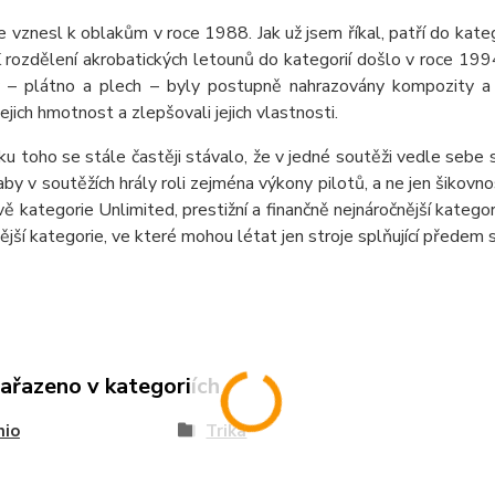
 vznesl k oblakům v roce 1988. Jak už jsem říkal, patří do kateg
 rozdělení akrobatických letounů do kategorií došlo v roce 199
y – plátno a plech – byly postupně nahrazovány kompozity a 
jejich hmotnost a zlepšovali jejich vlastnosti.
u toho se stále častěji stávalo, že v jedné soutěži vedle sebe
 aby v soutěžích hrály roli zejména výkony pilotů, a ne jen šikovn
dvě kategorie Unlimited, prestižní a finančně nejnáročnější katego
ější kategorie, ve které mohou létat jen stroje splňující předem 
zařazeno v kategoriích
nio
Trika