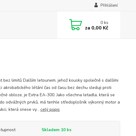
Přihlášení
0
ks
za
0,00 Kč
t bez limitů Dalším letounem, jehož kousky společně s dalšími
ci akrobatického létání čas od času bez dechu sleduji proti
čné obloze, je Extra EA-300. Jako všechna letadla, která se
 do odvážných prvků, má tenhle středoplošník výkonný motor a
kci, která snese vy...
celý popis
tupnost
Skladem 10 ks