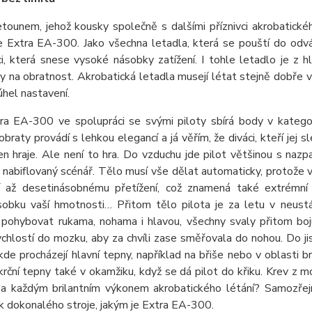
tounem, jehož kousky společně s dalšími příznivci akrobatické
je Extra EA-300. Jako všechna letadla, která se pouští do od
i, která snese vysoké násobky zatížení. I tohle letadlo je z h
 na obratnost. Akrobatická letadla musejí létat stejně dobře v b
úhel nastavení.
tra EA-300 ve spolupráci se svými piloty sbírá body v katego
obraty provádí s lehkou elegancí a já věřím, že diváci, kteří jej 
en hraje. Ale není to hra. Do vzduchu jde pilot většinou s nazp
nabiflovaný scénář. Tělo musí vše dělat automaticky, protože 
lí až desetinásobnému přetížení, což znamená také extrémní 
sobku vaší hmotnosti… Přitom tělo pilota je za letu v neust
 pohybovat rukama, nohama i hlavou, všechny svaly přitom boju
ychlostí do mozku, aby za chvíli zase směřovala do nohou. Do ji
kde procházejí hlavní tepny, například na břiše nebo v oblasti b
 krční tepny také v okamžiku, když se dá pilot do křiku. Krev z 
 za každým brilantním výkonem akrobatického létání? Samozřej
k dokonalého stroje, jakým je Extra EA-300.