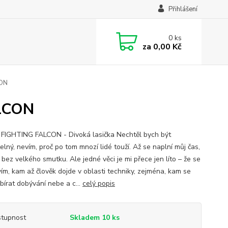
Přihlášení
0
ks
za
0,00 Kč
CON
ALCON
 FIGHTING FALCON - Divoká lasička Nechtěl bych být
lný, nevím, proč po tom mnozí lidé touží. Až se naplní můj čas,
bez velkého smutku. Ale jedné věci je mi přece jen líto – že se
ím, kam až člověk dojde v oblasti techniky, zejména, kam se
bírat dobývání nebe a c...
celý popis
tupnost
Skladem 10 ks