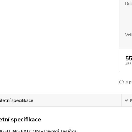
Dob
Vel
55
455
Číslo p
etní specifikace
tní specifikace
FIGHTING FALCON - Divoká lasička