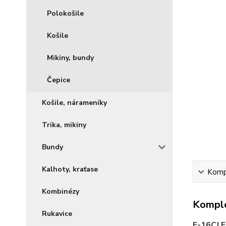
Polokošile
Košile
Mikiny, bundy
Čepice
Košile, nárameníky
Trika, mikiny
Bundy
Kalhoty, kraťase
Kompl
Kombinézy
Komple
Rukavice
F-16CJ 