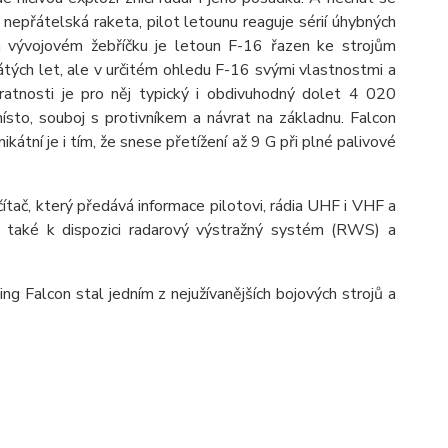
 nepřátelská raketa, pilot letounu reaguje sérií úhybných
 vývojovém žebříčku je letoun F-16 řazen ke strojům
tých let, ale v určitém ohledu F-16 svými vlastnostmi a
atnosti je pro něj typický i obdivuhodný dolet 4 020
ísto, souboj s protivníkem a návrat na základnu. Falcon
kátní je i tím, že snese přetížení až 9 G při plné palivové
ítač, který předává informace pilotovi, rádia UHF i VHF a
má také k dispozici radarový výstražný systém (RWS) a
 Falcon stal jedním z nejužívanějších bojových strojů a