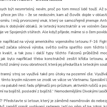
bych být nesmrtelný, nevím, proč po tom mnozí lidé touží. Až s
i přece jen líto – že se nedozvím, kam až člověk dojde v oblas
smíru. I můj prvorozený vnuk, který se samozřejmě jmenuje Anton
ásku k dobývání oblaků. Je letecký konstruktér a ve volném čase
ije ve Spojených státech. Ale když přijede, máme si o čem povída
e například na vývoji amerického vojenského letounu F-16 Fight
ež začala sériová výroba, světlo světa spatřilo osm těchto 
ch kvalit, a tak jsou i další typy těchto Falconů průběžně m
, jak bylo například třeba konstrukčně zesílit křídla letounu,
 totiž známý svou obratností, která jej předurčila k leteckým sou
tranný stroj se využívá také pro útoky na pozemní cíle. Využív
tímto krycím názvem se zrodil ve válce ve Vietnamu. Speciální 
a na palubě nesl řadu přijímačů pro průzkum, aktivních rušičů a p
vní na bojiště, poslední z bojiště.“ Nemodernějšími Divokými lasi
jí? Představte si letoun, který je záměrně nasměrován do nebezp
dyž zaměří signál vydávaný radarem, letí po něm až ke zdroji, kd