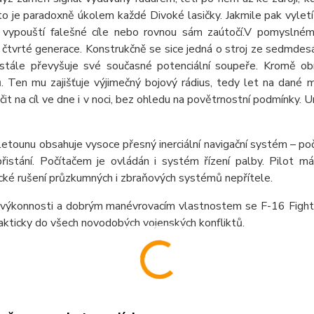
to je paradoxně úkolem každé Divoké lasičky. Jakmile pak vyletí
 vypouští falešné cíle nebo rovnou sám zaútočí.V pomyslném
čtvrté generace. Konstrukčně se sice jedná o stroj ze sedmdesá
stále převyšuje své současné potenciální soupeře. Kromě obr
. Ten mu zajišťuje výjimečný bojový rádius, tedy let na dané m
it na cíl ve dne i v noci, bez ohledu na povětrnostní podmínky. Uni
letounu obsahuje vysoce přesný inerciální navigační systém – poč
řistání. Počítačem je ovládán i systém řízení palby. Pilot 
cké rušení průzkumných i zbraňových systémů nepřítele.
výkonnosti a dobrým manévrovacím vlastnostem se F-16 Fighting
akticky do všech novodobých vojenských konfliktů.