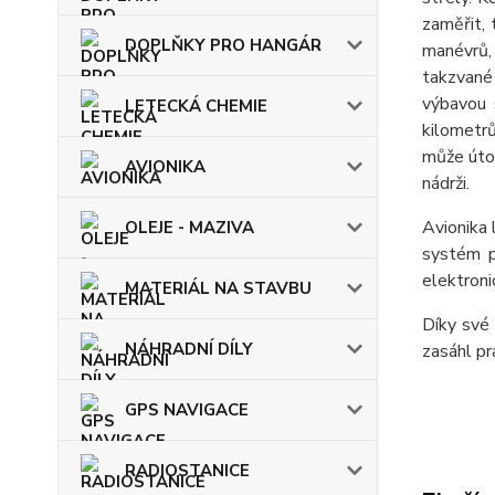
zaměřit, 
DOPLŇKY PRO HANGÁR
manévrů,
takzvané 
výbavou 
LETECKÁ CHEMIE
kilometrů
může útoč
AVIONIKA
nádrži.
Avionika 
OLEJE - MAZIVA
systém p
elektroni
MATERIÁL NA STAVBU
Díky své 
NÁHRADNÍ DÍLY
zasáhl pr
GPS NAVIGACE
RADIOSTANICE