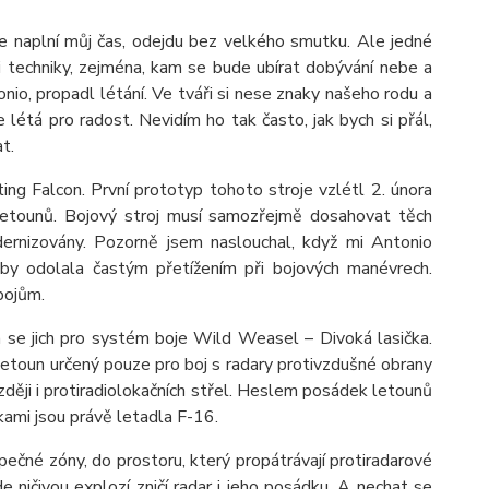
e naplní můj čas, odejdu bez velkého smutku. Ale jedné
ti techniky, zejména, kam se bude ubírat dobývání nebe a
io, propadl létání. Ve tváři si nese znaky našeho rodu a
 létá pro radost. Nevidím ho tak často, jak bych si přál,
t.
ing Falcon. První prototyp tohoto stroje vzlétl 2. února
letounů. Bojový stroj musí samozřejmě dosahovat těch
odernizovány. Pozorně jsem naslouchal, když mi Antonio
 aby odolala častým přetížením při bojových manévrech.
bojům.
á se jich pro systém boje Wild Weasel – Divoká lasička.
letoun určený pouze pro boj s radary protivzdušné obrany
ozději i protiradiolokačních střel. Heslem posádek letounů
čkami jsou právě letadla F-16.
ečné zóny, do prostoru, který propátrávají protiradarové
e ničivou explozí zničí radar i jeho posádku. A nechat se