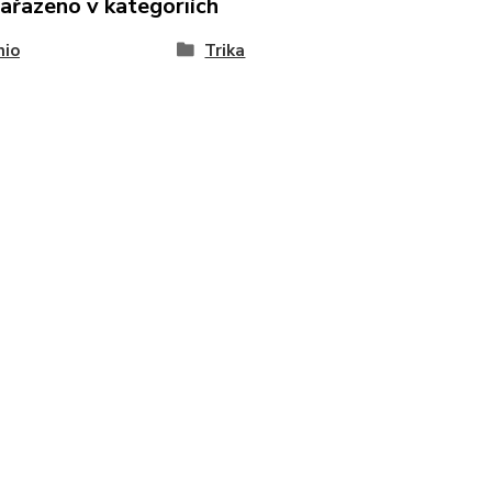
zařazeno v kategoriích
nio
Trika