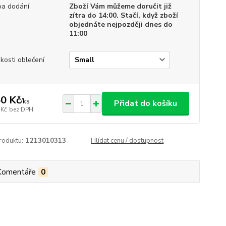
a dodání
Zboží Vám můžeme doručit již
zítra do 14:00. Stačí, když zboží
objednáte nejpozději dnes do
11:00
ikosti oblečení
0 Kč
/
ks
Přidat do košíku
 Kč
bez DPH
roduktu:
1213010313
Hlídat cenu / dostupnost
Komentáře
0