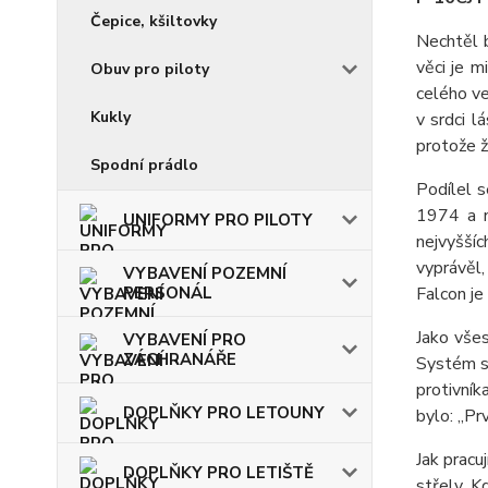
Čepice, kšiltovky
Nechtěl 
věci je m
Obuv pro piloty
celého ve
Kukly
v srdci l
protože ž
Spodní prádlo
Podílel s
1974 a n
UNIFORMY PRO PILOTY
nejvyšší
vyprávěl
VYBAVENÍ POZEMNÍ
PERSONÁL
Falcon je
Jako všes
VYBAVENÍ PRO
ZÁCHRANÁŘE
Systém s 
protivník
DOPLŇKY PRO LETOUNY
bylo: „Pr
Jak pracu
DOPLŇKY PRO LETIŠTĚ
střely. K