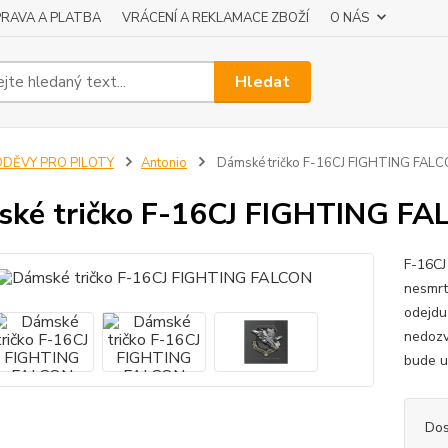
RAVA A PLATBA
VRÁCENÍ A REKLAMACE ZBOŽÍ
O NÁS
Hledat
ODĚVY PRO PILOTY
Antonio
Dámské tričko F-16CJ FIGHTING FAL
ké tričko F-16CJ FIGHTING F
F-16CJ
nesmrte
odejdu 
nedozv
bude u
Dos