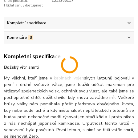
Číslo produktu:
1212300117
Hlídat cenu / dostupnost
Kompletní specifikace
Komentáře
0
Kompletní specifikace
Božský vítr smrti
My všichni, kteří jsme v kabinách vojenských letounů bojovali v
první i druhé světové válce, jsme toužili udělat maximum pro
vítězství spojeneckých vojsk, ochránit svou vlast, ale také jsme se
pochopitelně chtěli dožít chvíle, kdy znovu zavládne mír. Veškeré
hrůzy války nám pomáhala přežít představa obyčejného života,
kdy nebe bude tiché a kdy místo siluet nepřátelských letounů se
budou proti nekonečné modři rýsovat jen ptačí křídla. I proto nikdo
z nás nechápal japonské kamikadze. Urputnost těchto letců –
sebevrahů byla pověstná. První letoun, s nímž se řítili vstříc smrti,
se jmenoval Zero.