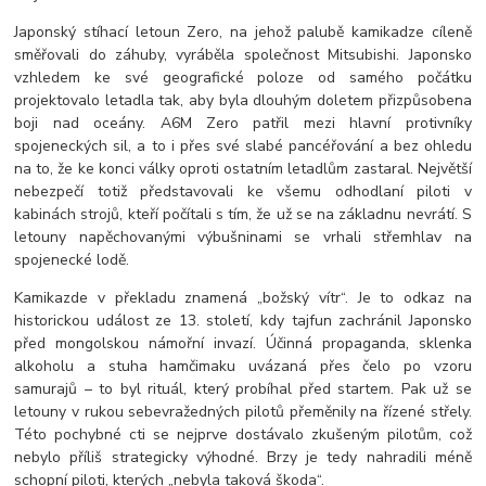
Japonský stíhací letoun Zero, na jehož palubě kamikadze cíleně
směřovali do záhuby, vyráběla společnost Mitsubishi. Japonsko
vzhledem ke své geografické poloze od samého počátku
projektovalo letadla tak, aby byla dlouhým doletem přizpůsobena
boji nad oceány. A6M Zero patřil mezi hlavní protivníky
spojeneckých sil, a to i přes své slabé pancéřování a bez ohledu
na to, že ke konci války oproti ostatním letadlům zastaral. Největší
nebezpečí totiž představovali ke všemu odhodlaní piloti v
kabinách strojů, kteří počítali s tím, že už se na základnu nevrátí. S
letouny napěchovanými výbušninami se vrhali střemhlav na
spojenecké lodě.
Kamikazde v překladu znamená „božský vítr“. Je to odkaz na
historickou událost ze 13. století, kdy tajfun zachránil Japonsko
před mongolskou námořní invazí. Účinná propaganda, sklenka
alkoholu a stuha hamčimaku uvázaná přes čelo po vzoru
samurajů – to byl rituál, který probíhal před startem. Pak už se
letouny v rukou sebevražedných pilotů přeměnily na řízené střely.
Této pochybné cti se nejprve dostávalo zkušeným pilotům, což
nebylo příliš strategicky výhodné. Brzy je tedy nahradili méně
schopní piloti, kterých „nebyla taková škoda“.