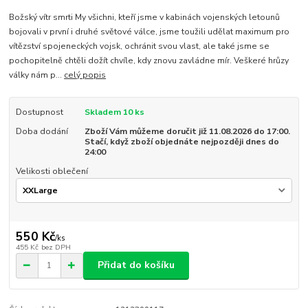
Božský vítr smrti My všichni, kteří jsme v kabinách vojenských letounů
bojovali v první i druhé světové válce, jsme toužili udělat maximum pro
vítězství spojeneckých vojsk, ochránit svou vlast, ale také jsme se
pochopitelně chtěli dožít chvíle, kdy znovu zavládne mír. Veškeré hrůzy
války nám p...
celý popis
Dostupnost
Skladem 10 ks
Doba dodání
Zboží Vám můžeme doručit již 11.08.2026 do 17:00.
Stačí, když zboží objednáte nejpozději dnes do
24:00
Velikosti oblečení
550 Kč
/
ks
455 Kč
bez DPH
Přidat do košíku