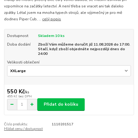
vzpomínce na začátky letectví. A není třeba se vracet ani tak daleko
zpátky. Létal jsem na mnoha typech strojů, ale výjimečný je pro mě
dodnes Piper Cub, ...
celý popis
Dostupnost
Skladem 10 ks
Doba dodání
Zboží Vám můžeme doručit již 11.08.2026 do 17:00.
Stačí, když zboží objednáte nejpozději dnes do
24:00
Velikosti oblečení
550 Kč
/
ks
455 Kč
bez DPH
Přidat do košíku
Číslo produktu:
1110201517
Hlídat cenu / dostupnost