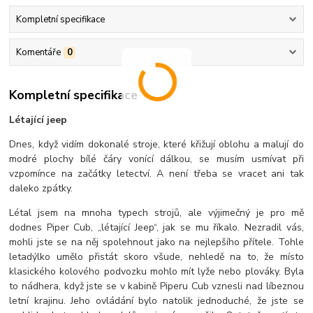
Kompletní specifikace
Komentáře
0
Kompletní specifikace
Létající jeep
Dnes, když vidím dokonalé stroje, které křižují oblohu a malují do
modré plochy bílé čáry vonící dálkou, se musím usmívat při
vzpomínce na začátky letectví. A není třeba se vracet ani tak
daleko zpátky.
Létal jsem na mnoha typech strojů, ale výjimečný je pro mě
dodnes Piper Cub, „létající Jeep“, jak se mu říkalo. Nezradil vás,
mohli jste se na něj spolehnout jako na nejlepšího přítele. Tohle
letadýlko umělo přistát skoro všude, nehledě na to, že místo
klasického kolového podvozku mohlo mít lyže nebo plováky. Byla
to nádhera, když jste se v kabině Piperu Cub vznesli nad líbeznou
letní krajinu. Jeho ovládání bylo natolik jednoduché, že jste se