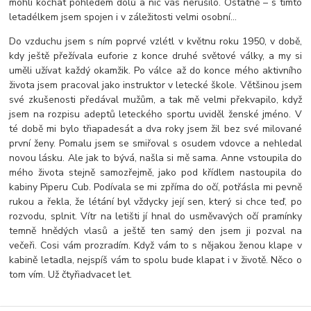
mohli kochat pohledem dolů a nic vás nerušilo. Ostatně – s tímto
letadélkem jsem spojen i v záležitosti velmi osobní…
Do vzduchu jsem s ním poprvé vzlétl v květnu roku 1950, v době,
kdy ještě přežívala euforie z konce druhé světové války, a my si
uměli užívat každý okamžik. Po válce až do konce mého aktivního
života jsem pracoval jako instruktor v letecké škole. Většinou jsem
své zkušenosti předával mužům, a tak mě velmi překvapilo, když
jsem na rozpisu adeptů leteckého sportu uviděl ženské jméno. V
té době mi bylo třiapadesát a dva roky jsem žil bez své milované
první ženy. Pomalu jsem se smiřoval s osudem vdovce a nehledal
novou lásku. Ale jak to bývá, našla si mě sama. Anne vstoupila do
mého života stejně samozřejmě, jako pod křídlem nastoupila do
kabiny Piperu Cub. Podívala se mi zpříma do očí, potřásla mi pevně
rukou a řekla, že létání byl vždycky její sen, který si chce teď, po
rozvodu, splnit. Vítr na letišti jí hnal do usměvavých očí pramínky
temně hnědých vlasů a ještě ten samý den jsem ji pozval na
večeři. Cosi vám prozradím. Když vám to s nějakou ženou klape v
kabině letadla, nejspíš vám to spolu bude klapat i v životě. Něco o
tom vím. Už čtyřiadvacet let.