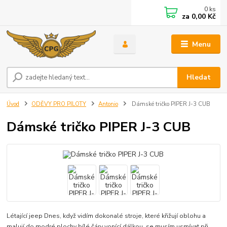
0
ks
za
0,00 Kč
Menu
Hledat
Úvod
ODĚVY PRO PILOTY
Antonio
Dámské tričko PIPER J-3 CUB
Dámské tričko PIPER J-3 CUB
Létající jeep Dnes, když vidím dokonalé stroje, které křižují oblohu a
malují do modré plochy bílé čáry vonící dálkou, se musím usmívat při