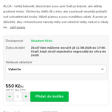
ALCA – lehký bitevník, který brání svou zem Svět je krásné, ale někdy
podivné místo. Všichni by chtěli žít v míru, ale současně neumějí potlačit
své uchvatitelské touhy. Vášně planou a jsou roznětkou válek. A proto je
důležité, aby i mírumilovné národy měly své válečné letky, neboť si nikdy
ne...
celý popis
Dostupnost
Skladem 50 ks
Doba dodání
Zboží Vám můžeme doručit již 11.08.2026 do 17:00.
Stačí, když zboží objednáte nejpozději do zítra do
24:00
Velikosti oblečení
550 Kč
/
ks
455 Kč
bez DPH
Přidat do košíku