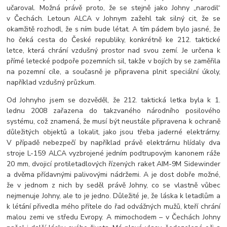
učaroval. Možná právě proto, že se stejně jako Johny „narodil“
v Čechách. Letoun ALCA v Johnym zažehl tak silný cit, že se
okamžitě rozhodl, že s ním bude létat. A tím pádem bylo jasné, že
ho čeká cesta do České republiky, konkrétně ke 212. taktické
letce, která chrání vzdušný prostor nad svou zemí. Je určena k
přímé letecké podpoře pozemních sil, takže v bojích by se zaměřila
na pozemní cíle, a současně je připravena plnit speciální úkoly,
například vzdušný průzkum.
Od Johnyho jsem se dozvěděl, že 212. taktická letka byla k 1.
lednu 2008 zařazena do takzvaného národního posilového
systému, což znamená, že musí být neustále připravena k ochraně
důležitých objektů a lokalit, jako jsou třeba jaderné elektrárny.
V případě nebezpečí by například právě elektrárnu hlídaly dva
stroje L-159 ALCA vyzbrojené jedním podtrupovým kanonem ráže
20 mm, dvojicí protiletadlových řízených raket AIM-9M Sidewinder
a dvěma přídavnými palivovými nádržemi. A je dost dobře možné,
že v jednom z nich by seděl právě Johny, co se vlastně vůbec
nejmenuje Johny, ale to je jedno. Důležité je, že láska k letadlům a
k létání přivedla mého přítele do řad odvážných mužů, kteří chrání
malou zemi ve středu Evropy. A mimochodem – v Čechách Johny