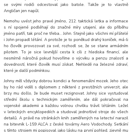
se svými rodiči odcestoval jako batole. Takže je to vlastně
Angličan jen napůl.
Nemohu uvést jeho pravé jméno, 212. taktická letka a informace
s ní spojené podléhají do značné míry utajení, ale do příběhu
jméno patří, tak proč ne třeba… John. Stejně jako všichni mí přátelé
i John propadl létání. A protože je to poněkud drahý koníček, má-li
ho člověk provozovat za své, rozhodl se, že se stane armádním
pilotem. To je sice levnější cesta k cíli z hlediska financí, ale
nesmírně náročná pokud hovoříme o výcviku a penzu znalostí a
dovedností, které člověk musí získat. Nehledě na železné zdraví,
které je další podmínkou.
Johny měl vždycky dobrou kondici a fenomenální mozek. Jeho otec
by ho rád viděl s diplomem z některé z prestižních univerzit, ale
brzy mu došlo, že bude muset rezignovat. Johny sice vystudoval
střední školu s technickým zaměřením, ale dál pokračoval na
vojenské akademii a každou volnou chvilku trávil létáním. Ležel
v leteckých encyklopediích a studoval jednotlivé stroje do všech
detailů. A právě na stránkách knih zaměřených na letectví narazil
na bitevník L-159 ALCA z české továrny Aero Vodochody. Setkání
s tímto strojem mi popisoval jako lásku na první pohled, zjevně mu