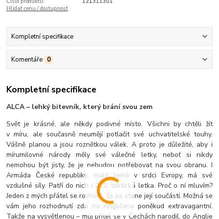
Číslo produktu:
121311301
Hlídat cenu / dostupnost
Kompletní specifikace
Komentáře
0
Kompletní specifikace
ALCA – lehký bitevník, který brání svou zem
Svět je krásné, ale někdy podivné místo. Všichni by chtěli žít
v míru, ale současně neumějí potlačit své uchvatitelské touhy.
Vášně planou a jsou roznětkou válek. A proto je důležité, aby i
mírumilovné národy měly své válečné letky, neboť si nikdy
nemohou být jisty, že je nebudou potřebovat na svou obranu. I
Armáda České republiky, malé země v srdci Evropy, má své
vzdušné síly. Patří do nich i 212. taktická letka. Proč o ní mluvím?
Jeden z mých přátel se rozhodl, že se stane její součástí. Možná se
vám jeho rozhodnutí zdá na Angličana poněkud extravagantní.
Takže na vysvětlenou – můj přítel se v Čechách narodil, do Anglie