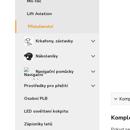
Mil-tec
Lift Aviation
Příslušenství
Krkafony, zástavby
Nákoleníky
Navigační pomůcky
Prostředky pro přežití
Osobní PLB
Kompl
LED osvětlení kokpitu
Komple
Zápisníky letů
Pokud se 