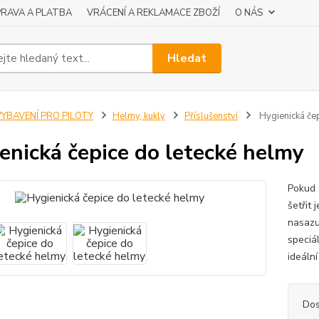
RAVA A PLATBA
VRÁCENÍ A REKLAMACE ZBOŽÍ
O NÁS
Hledat
VYBAVENÍ PRO PILOTY
Helmy, kukly
Příslušenství
Hygienická čep
enická čepice do letecké helmy
Pokud 
šetřit 
nasazu
speciá
ideální
Dos