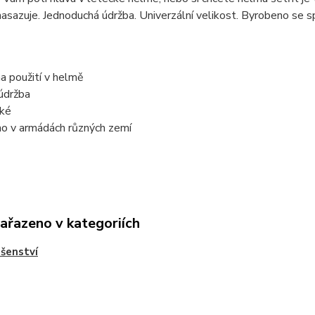
nasazuje. Jednoduchá údržba. Univerzální velikost. Byrobeno se sp
 na použití v helmě
údržba
cké
no v armádách různých zemí
zařazeno v kategoriích
ušenství