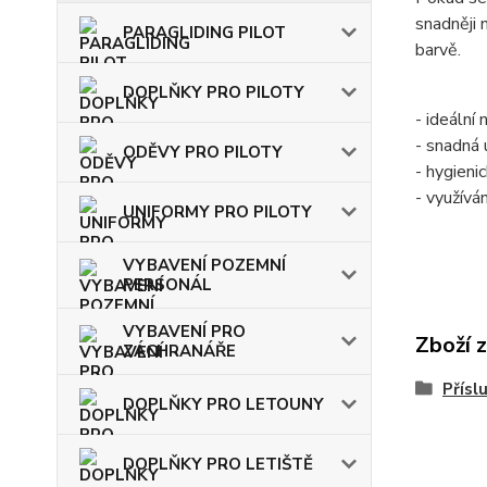
snadněji 
PARAGLIDING PILOT
barvě.
DOPLŇKY PRO PILOTY
- ideální
- snadná 
ODĚVY PRO PILOTY
- hygieni
- využívá
UNIFORMY PRO PILOTY
VYBAVENÍ POZEMNÍ
PERSONÁL
VYBAVENÍ PRO
Zboží 
ZÁCHRANÁŘE
Přísl
DOPLŇKY PRO LETOUNY
DOPLŇKY PRO LETIŠTĚ