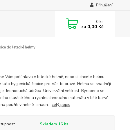
Přihlášení
0
ks
za
0,00 Kč
ice do letecké helmy
se Vám potí hlava v letecké helmě, nebo si chcete helmu
je tato hygienická čepice pro Vás to pravé. Helma se snadněji
je. Jednoduchá údržba. Univerzální velikost. Byrobeno se
lního elastického a rychleschnoucího materiálu v bílé barvě. -
 na použití v helmě- snadn...
celý popis
tupnost
Skladem 16 ks