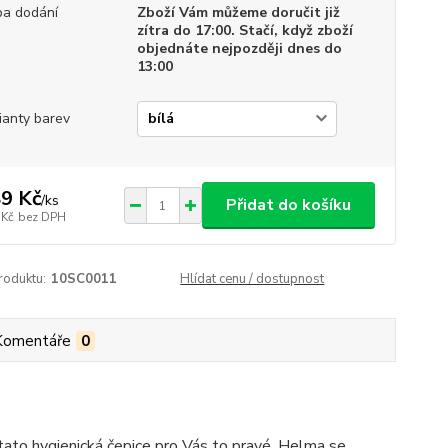
a dodání
Zboží Vám můžeme doručit již
zítra do 17:00. Stačí, když zboží
objednáte nejpozději dnes do
13:00
ianty barev
9 Kč
/
ks
Přidat do košíku
 Kč
bez DPH
roduktu:
10SC0011
Hlídat cenu / dostupnost
Komentáře
0
tato hygienická čepice pro Vás to pravé. Helma se