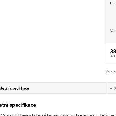
Dob
Var
38
321
Číslo p
etní specifikace
tní specifikace
Vám potí hlava v letecké helmě, nebo si chcete helmu šetřit je 