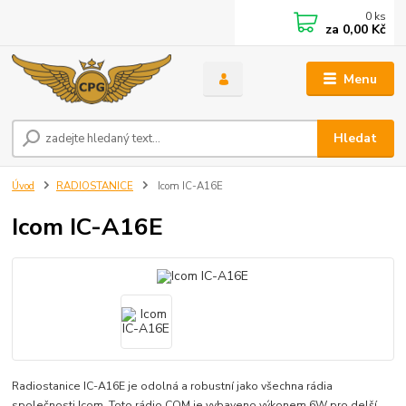
0
ks
za
0,00 Kč
Menu
Hledat
Úvod
RADIOSTANICE
Icom IC-A16E
Icom IC-A16E
Radiostanice IC-A16E je odolná a robustní jako všechna rádia
společnosti Icom. Toto rádio COM je vybaveno výkonem 6W pro delší