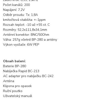
Počet kanálů: 200
Napájení: 7,2V
Odběr proudu: Tx: 1,8A
kmitočtová stabilita: +-1ppm
Rozsah teplot: -10 až +55 st. C
Rozměry: 52,2x111,8x34,1mm
Anténní konektor: BNC/50Ohm
Váha: 257g včetně BP-280 a antény
Výkon vysílače: 6W PEP
Obsah balení:
Baterie BP-280
Nabíječka Rapid BC-213
AC adapter pro nabíječku BC-242
Anténa
Klipsna pro opasek
Ruční poutko
Uživatelský manuál