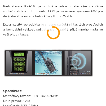
Radiostanice IC-A16E je odolná a robustní jako všechna rádia
společnosti Icom. Toto rádio COM je vybaveno výkonem 6W pro
delší dosah a ovládá ladicí kroky 8,33 i 25 kHz.
Extra hlasitý reproduktor je snadno slyšet i v hlasitých prostředích
a kompaktní velikost radiostanice nezabírá příliš mnoho místa ve
vaší pilotní tašce.
Specifikace:
Kmitočtový rozsah: 118-136,992MHz
Druh provozu: AM
Ladicí krok: 8,33, 25kHz