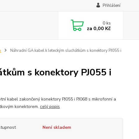
Přihlášení
0
ks
za
0,00 Kč
p
Náhradní GA kabel k leteckým sluchátkům s konektory PJ055 i
átkům s konektory PJ055 i
tní kabel zakončený konektory PJ055 i PJ068 s mikrofonní a
tkovým konektorem.
celý popis
tupnost
Není skladem