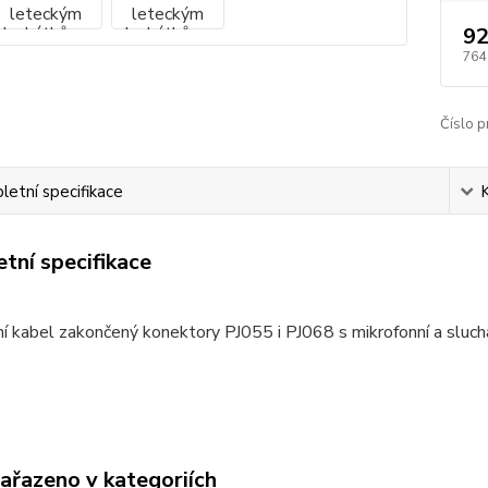
92
764
Číslo p
etní specifikace
tní specifikace
í kabel zakončený konektory PJ055 i PJ068 s mikrofonní a slu
zařazeno v kategoriích