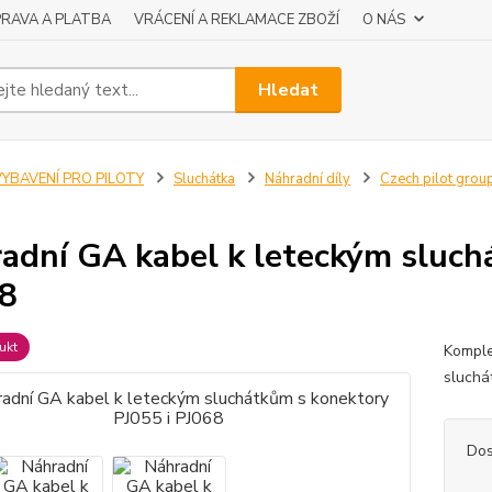
RAVA A PLATBA
VRÁCENÍ A REKLAMACE ZBOŽÍ
O NÁS
Hledat
VYBAVENÍ PRO PILOTY
Sluchátka
Náhradní díly
Czech pilot grou
adní GA kabel k leteckým sluch
8
ukt
Komple
sluchá
Dos