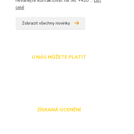
neváhejte kontaktovat na tel. +420 ...
číst
celé
Zobrazit všechny novinky
U NÁS MŮŽETE PLATIT
ZÍSKANÁ OCENĚNÍ