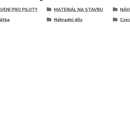
VENÍ PRO PILOTY
MATERIÁL NA STAVBU
NÁH
hátka
Náhradní díly
Czec