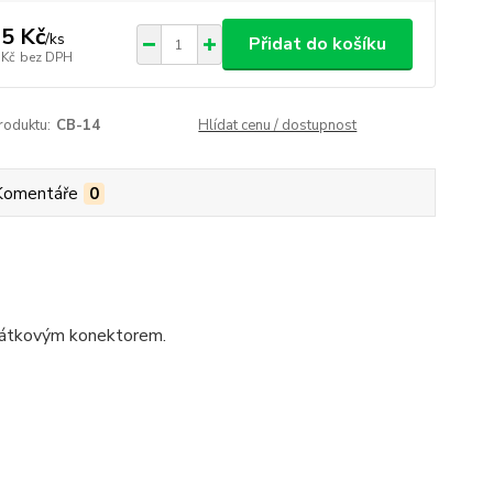
5 Kč
/
ks
Přidat do košíku
 Kč
bez DPH
roduktu:
CB-14
Hlídat cenu / dostupnost
Komentáře
0
chátkovým konektorem.