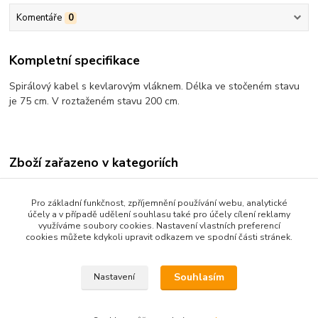
Komentáře
0
Kompletní specifikace
Spirálový kabel s kevlarovým vláknem. Délka ve stočeném stavu
je 75 cm. V roztaženém stavu 200 cm.
Zboží zařazeno v kategoriích
MATERIÁL NA STAVBU
Pro základní funkčnost, zpříjemnění používání webu, analytické
NÁHRADNÍ DÍLY
účely a v případě udělení souhlasu také pro účely cílení reklamy
využíváme soubory cookies. Nastavení vlastních preferencí
Kabely
cookies můžete kdykoli upravit odkazem ve spodní části stránek.
Sluchátka
Souhlasím
Nastavení