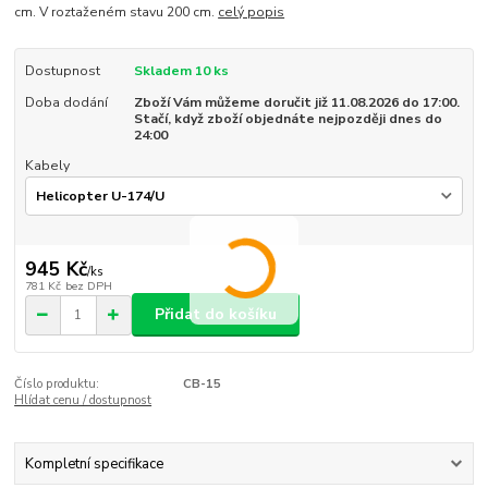
cm. V roztaženém stavu 200 cm.
celý popis
Dostupnost
Skladem 10 ks
Doba dodání
Zboží Vám můžeme doručit již 11.08.2026 do 17:00.
Stačí, když zboží objednáte nejpozději dnes do
24:00
Kabely
945 Kč
/
ks
781 Kč
bez DPH
Přidat do košíku
Číslo produktu:
CB-15
Hlídat cenu / dostupnost
Kompletní specifikace