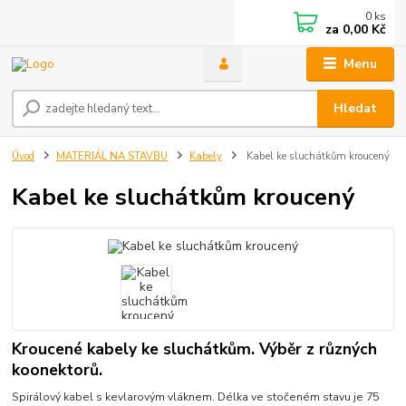
0
ks
za
0,00 Kč
Menu
Hledat
Úvod
MATERIÁL NA STAVBU
Kabely
Kabel ke sluchátkům kroucený
Kabel ke sluchátkům kroucený
Kroucené kabely ke sluchátkům. Výběr z různých
koonektorů.
Spirálový kabel s kevlarovým vláknem. Délka ve stočeném stavu je 75