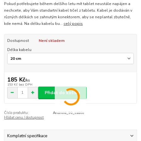
Pokud potřebujete během delšího letu mít tablet neustále napájen a
nechcete, aby Vám standartní kabel trčel z tabletu. Kabel je dodáván v
různých délkách se zahnutým konektorem, aby se neplantal zbytečně,
kde nemá. Na délku kabelu bu...
celý popis
Dostupnost
Není skladem
Délka kabelu
185 Kč
/
ks
153 Kč
bez DPH
Přidat do košíku
Číslo produktu:
Android_90_cable
Hlídat cenu / dostupnost
Kompletní specifikace