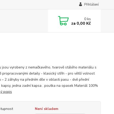
Přihlášení
0
ks
za
0,00 Kč
y jsou vyrobeny z nemačkavého, tvarově stálého materiálu s
ě propracovanými detaily - klasický střih - pro větší volnost
 – 2 záhyby na předním díle v oblasti pasu - dvě přední
é kapsy, jedna zadní kapsa . poutka na opasek Materiál 100%
lý popis
tupnost
Není skladem