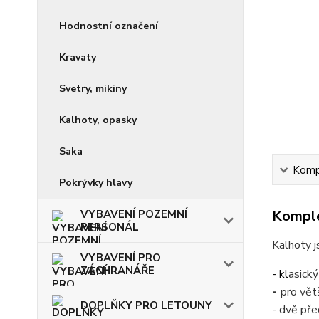
Hodnostní označení
Kravaty
Svetry, mikiny
Kalhoty, opasky
Saka
Kompl
Pokrývky hlavy
Komple
VYBAVENÍ POZEMNÍ
PERSONÁL
Kalhoty j
VYBAVENÍ PRO
ZÁCHRANÁŘE
- kl
asický
-
pro vět
DOPLŇKY PRO LETOUNY
- dvě pře