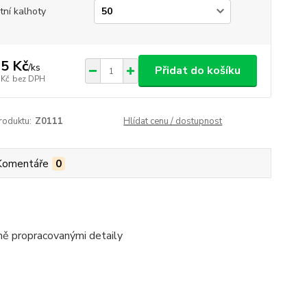
otní kalhoty
5 Kč
/
ks
Přidat do košíku
 Kč
bez DPH
roduktu:
Z0111
Hlídat cenu / dostupnost
Komentáře
0
ně propracovanými detaily