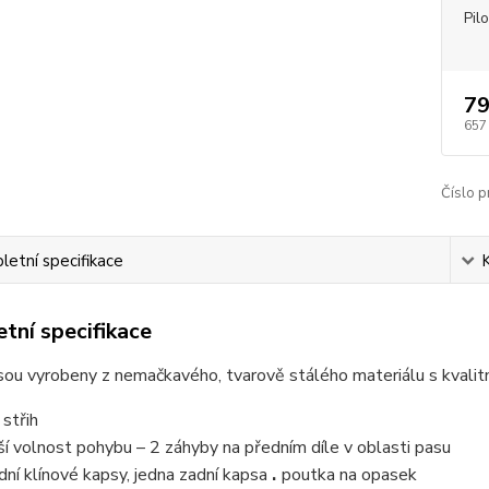
Pil
79
657
Číslo p
etní specifikace
tní specifikace
sou vyrobeny z nemačkavého, tvarově stálého materiálu s kvalit
 střih
ší volnost pohybu – 2 záhyby na předním díle v oblasti pasu
.
dní klínové kapsy, jedna zadní kapsa
poutka na opasek