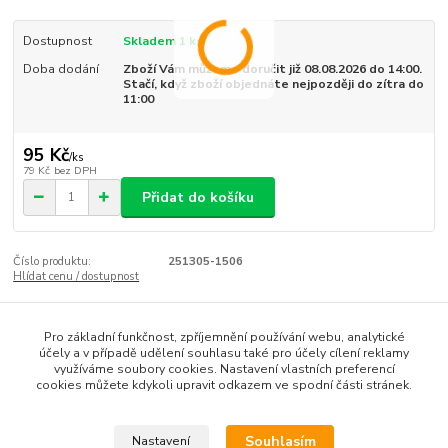
Dostupnost
Skladem 1 ks
Doba dodání
Zboží Vám můžeme doručit již 08.08.2026 do 14:00.
Stačí, když zboží objednáte nejpozději do zítra do
11:00
95 Kč
/
ks
79 Kč
bez DPH
Přidat do košíku
Číslo produktu:
251305-1506
Hlídat cenu / dostupnost
Pro základní funkčnost, zpříjemnění používání webu, analytické
Zboží zařazeno v kategoriích
účely a v případě udělení souhlasu také pro účely cílení reklamy
využíváme soubory cookies. Nastavení vlastních preferencí
DÁRKY NEJEN PRO PILOTY
cookies můžete kdykoli upravit odkazem ve spodní části stránek.
Klíčenky
Souhlasím
Nastavení