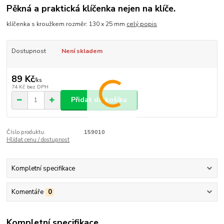
Pěkná a praktická klíčenka nejen na klíče.
klíčenka s kroužkem rozměr: 130 x 25 mm
celý popis
Dostupnost
Není skladem
89 Kč
/
ks
74 Kč
bez DPH
Přidat do košíku
Číslo produktu:
159010
Hlídat cenu / dostupnost
Kompletní specifikace
Komentáře
0
Kompletní specifikace