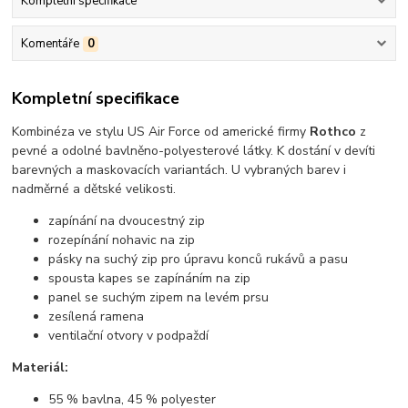
Kompletní specifikace
Komentáře
0
Kompletní specifikace
Kombinéza ve stylu US Air Force od americké firmy
Rothco
z
pevné a odolné bavlněno-polyesterové látky. K dostání v devíti
barevných a maskovacích variantách. U vybraných barev i
nadměrné a dětské velikosti.
zapínání na dvoucestný zip
rozepínání nohavic na zip
pásky na suchý zip pro úpravu konců rukávů a pasu
spousta kapes se zapínáním na zip
panel se suchým zipem na levém prsu
zesílená ramena
ventilační otvory v podpaždí
Materiál:
55 % bavlna, 45 % polyester