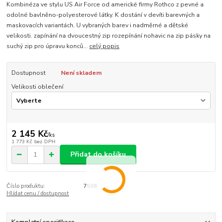
Kombinéza ve stylu US Air Force od americké firmy Rothco z pevné a
odolné bavlněno-polyesterové látky. K dostání v devíti barevných a
maskovacích variantách. U vybraných barev i nadměrné a dětské
velikosti. zapínání na dvoucestný zip rozepínání nohavic na zip pásky na
suchý zip pro úpravu konců...
celý popis
Dostupnost
Není skladem
Velikosti oblečení
2 145 Kč
/
ks
1 773 Kč
bez DPH
Přidat do košíku
Číslo produktu:
7508
Hlídat cenu / dostupnost